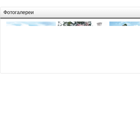
Фотогалереи
10 кровельных решений
Монтаж
Типы крыш
металлочерепичной
кровли