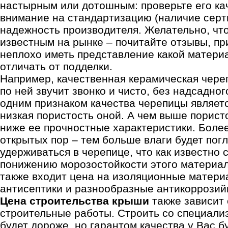
настырным или дотошным: проверьте его ка
внимание на стандартизацию (наличие серт
надежность производителя. Желательно, чт
известным на рынке – почитайте отзывы, пр
неплохо иметь представление какой материа
отличать от подделки.
Например, качественная керамическая чере
по ней звучит звонко и чисто, без надсадно
одним признаком качества черепицы являетс
низкая пористость оной. А чем выше порист
ниже ее прочностные характеристики. Более
открытых пор – тем больше влаги будет пог
удерживаться в черепице, что как известно 
понижению морозостойкости этого материал
также входит цена на изоляционные матери
антисептики и разнообразные антикоррози
Цена строительства крыши
также зависит 
строительные работы. Строить со специали
будет дороже, но гарантом качества у Вас 