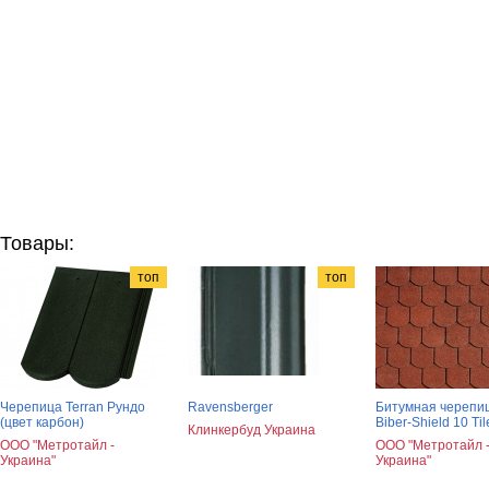
Товары:
топ
топ
Черепица Terran Рундо
Ravensberger
Битумная черепи
(цвет карбон)
Biber-Shield 10 Ti
Клинкербуд Украина
ООО "Метротайл -
ООО "Метротайл 
Украина"
Украина"