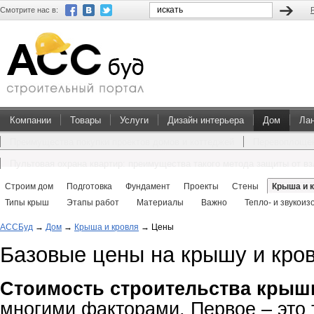
Смотрите нас в:
Компании
Товары
Услуги
Дизайн интерьера
Дом
Ла
Преимущества покупки проектов домов и коттеджей
Перевоплощен
Пультовая охрана квартир: преимущества такого метода защиты от в
Строим дом
Подготовка
Фундамент
Проекты
Стены
Крыша и 
Типы крыш
Этапы работ
Материалы
Важно
Тепло- и звукоиз
АССБуд
→
Дом
→
Крыша и кровля
→
Цены
Базовые цены на крышу и кро
Стоимость строительства кры
многими факторами. Первое – это 