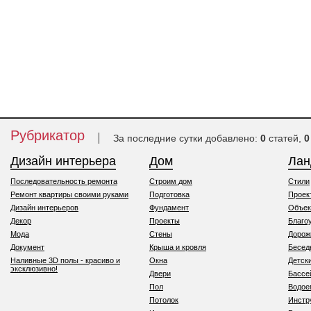
Рубрикатор
За последние сутки добавлено:
0
статей,
0
Дизайн интерьера
Дом
Ла
Последовательность ремонта
Строим дом
Стили
Ремонт квартиры своими руками
Подготовка
Проек
Дизайн интерьеров
Фундамент
Объек
Декор
Проекты
Благо
Мода
Стены
Дорож
Документ
Крыша и кровля
Бесед
Наливные 3D полы - красиво и
Окна
Детск
эксклюзивно!
Двери
Бассе
Пол
Водо
Потолок
Инстр