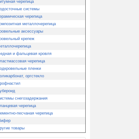
итумная черепица
одосточные системы
ерамическая черепица
нный дом
Строительство
омпозитная металлочерепица
пассивного дома
ровельные аксессуары
ровельный крепеж
еталлочерепица
едная и фальцевая кровля
ластмассовая черепица
одкровельные пленки
оликарбонат, оргстекло
рофнастил
убероид
истемы снегозадержания
ланцевая черепица
ементно-песчаная черепица
ифер
ругие товары