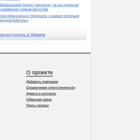
вейцарский курорт заплатит за постоянное
роживание новым жителям
иев официально признали «самым зеленым
ородом Европы»
рогноз погоды в Украине
О проекте
Добавить компанию
Ограничение ответственности
Адреса и контакты
Обратная связь
Пресс релизы