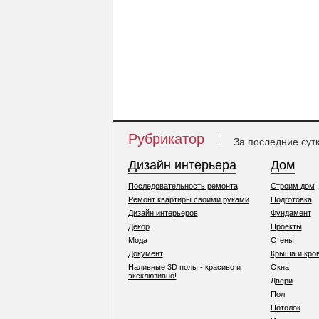
Рубрикатор
За последние сут
Дизайн интерьера
Дом
Последовательность ремонта
Строим дом
Ремонт квартиры своими руками
Подготовка
Дизайн интерьеров
Фундамент
Декор
Проекты
Мода
Стены
Документ
Крыша и кро
Наливные 3D полы - красиво и
Окна
эксклюзивно!
Двери
Пол
Потолок