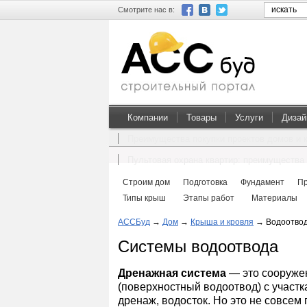
Смотрите нас в:
Компании
Товары
Услуги
Дизай
Преимущества покупки проектов домов и 
Пультовая охрана квартир: преимущества 
Строим дом
Подготовка
Фундамент
П
Типы крыш
Этапы работ
Материалы
АССБуд
→
Дом
→
Крыша и кровля
→
Водоотво
Системы водоотвода
Дренажная система
— это сооружен
(поверхностный водоотвод) с участк
дренаж, водосток. Но это не совсем