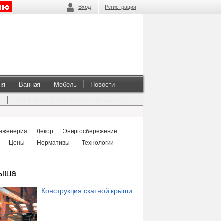
Вход
Регистрация
ня
Ванная
Мебель
Новости
а
Что ждет игроков в казино Монослот?
нженерия
Декор
Энергосбережение
Цены
Нормативы
Технологии
ыша
Конструкция скатной крыши