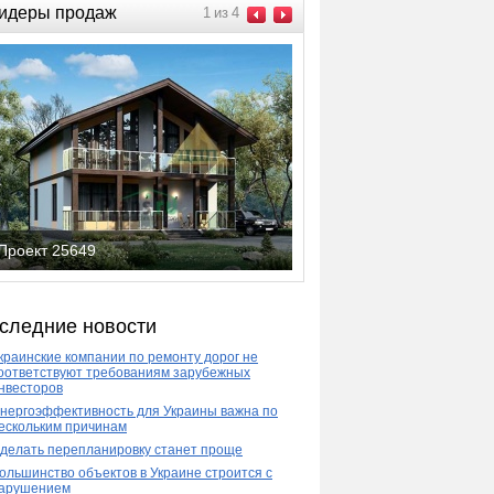
идеры продаж
1
из
4
Проект 25649
следние новости
краинские компании по ремонту дорог не
оответствуют требованиям зарубежных
нвесторов
нергоэффективность для Украины важна по
ескольким причинам
делать перепланировку станет проще
ольшинство объектов в Украине строится с
арушением