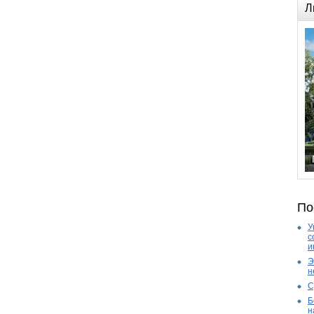
Л
По
У
с
и
Э
н
С
Б
н