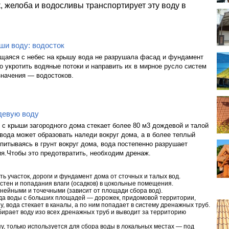
, желоба и водосливы транспортирует эту воду в
ши воду: водосток
щаяся с небес на крышу вода не разрушала фасад и фундамент
 укротить водяные потоки и направить их в мирное русло систем
значения — водостоков.
девую воду
 с крыши загородного дома стекает более 80 м3 дождевой и талой
вода может образовать наледи вокруг дома, а в более теплый
питываясь в грунт вокруг дома, вода постепенно разрушает
я.Чтобы это предотвратить, необходим дренаж.
ь участок, дороги и фундамент дома от сточных и талых вод.
стен и попадания влаги (осадков) в цокольные помещения.
ейными и точечными (зависит от площади сбора вод).
да воды с больших площадей — дорожек, придомовой территории,
, вода стекает в каналы, а по ним попадает в систему дренажных труб.
рает воду изо всех дренажных труб и выводит за территорию
у, только используется для сбора воды в локальных местах — под