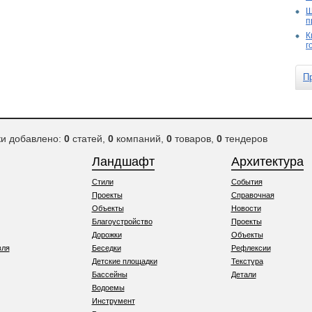
Ш
п
К
г
П
ки добавлено:
0
статей,
0
компаний,
0
товаров,
0
тендеров
Ландшафт
Архитектура
Стили
События
Проекты
Справочная
Объекты
Новости
Благоустройство
Проекты
Дорожки
Объекты
вля
Беседки
Рефлексии
Детские площадки
Текстура
Бассейны
Детали
Водоемы
Инструмент