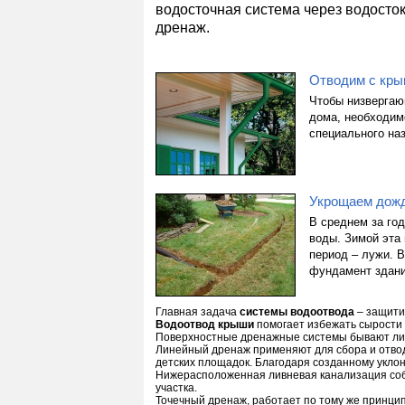
водосточная система через водосток
дренаж.
Отводим с кры
Чтобы низвергаю
дома, необходимо
специального на
Укрощаем дож
В среднем за год
воды. Зимой эта 
период – лужи. В
фундамент здани
Главная задача
системы водоотвода
– защитит
Водоотвод крыши
помогает избежать сырости 
Поверхностные дренажные системы бывают лин
Линейный дренаж применяют для сбора и отво
детских площадок. Благодаря созданному уклону
Нижерасположенная ливневая канализация соби
участка.
Точечный дренаж, работает по тому же принцип