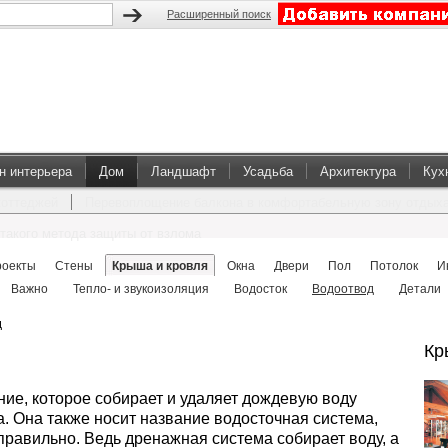
Расширенный поиск
н интерьера
Дом
Ландшафт
Усадьба
Архитектура
Кух
коттеджей
Перевоплощение балкона в комфортабельную зону отдых
такого метода защиты от взлома
роекты
Стены
Крыша и кровля
Окна
Двери
Пол
Потолок
И
Важно
Тепло- и звукоизоляция
Водосток
Водоотвод
Детали
д
Кр
ие, которое собирает и удаляет дождевую воду
а. Она также носит название водосточная система,
 правильно. Ведь дренажная система собирает воду, а