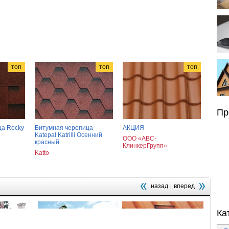
топ
топ
топ
Пр
ца Rocky
Битумная черепица
АКЦИЯ
Katepal Katrilli Осенний
ООО «АВС-
красный
КлинкерГрупп»
Katto
назад
вперед
|
Ка