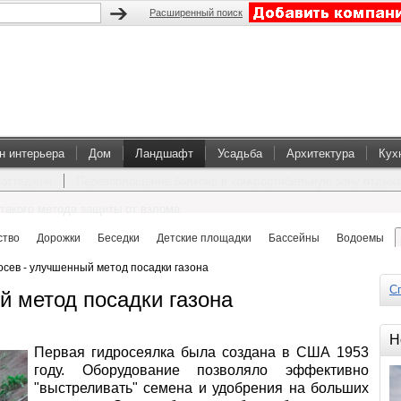
Расширенный поиск
н интерьера
Дом
Ландшафт
Усадьба
Архитектура
Кух
коттеджей
Перевоплощение балкона в комфортабельную зону отдых
такого метода защиты от взлома
ство
Дорожки
Беседки
Детские площадки
Бассейны
Водоемы
осев - улучшенный метод посадки газона
Сп
й метод посадки газона
Н
Первая гидросеялка была создана в США 1953
году. Оборудование позволяло эффективно
"выстреливать" семена и удобрения на больших