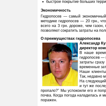
быстрое покрытие больших терри
Экономичность
Гидропосев — самый экономичный 
методике гидропосев — 20 грн., чт
всего на 3 грн. дороже, чем газон,
позволяют сократить затраты на поли
О преимуществах гидропосева
Александр Ку
директор ко
В наше время
гидропосев — 
затраты сразу
временные зат
Наши клиенты
Так, недавно м
На следующий 
и тут же посл
пропало?" Мы успокоили его и попр
почва. Когда погода наладилась и 
поражен.