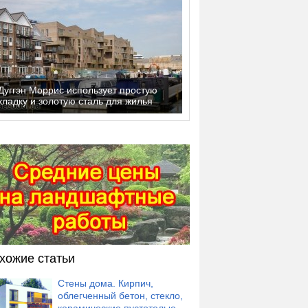
Дуггэн Моррис использует простую
кладку и золотую сталь для жилья
хожие статьи
Стены дома. Кирпич,
облегченный бетон, стекло,