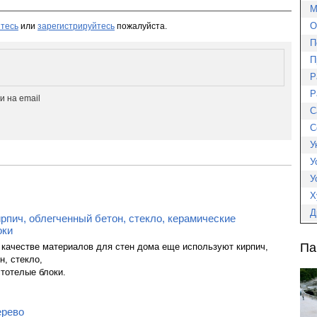
М
О
тесь
или
зарегистрируйтесь
пожалуйста.
П
П
Р
Р
 на email
С
С
У
У
У
Х
Д
рпич, облегченный бетон, стекло, керамические
оки
Па
 качестве материалов для стен дома еще используют кирпич,
н, стекло,
тотелые блоки.
ерево