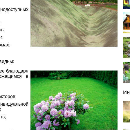
нодоступных
;
ь;
г;
омах.
видны:
рее благодаря
ержащимся в
Ин
кторов;
дивидуальной
;
ть;