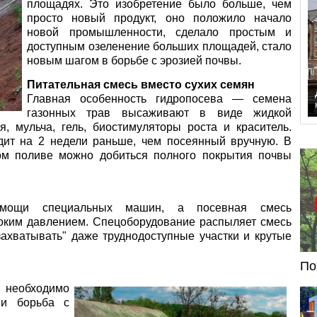
площадях. Это изобретение было больше, чем
просто новый продукт, оно положило начало
новой промышленности, сделало простым и
доступным озеленение больших площадей, стало
новым шагом в борьбе с эрозией почвы.
Питательная смесь вместо сухих семян
Главная особенность гидропосева — семена
газонных трав высаживают в виде жидкой
, мульча, гель, биостимуляторы роста и краситель.
дит на 2 недели раньше, чем посеянный вручную. В
ом поливе можно добиться полного покрытия почвы
омощи специальных машин, а посевная смесь
оким давлением. Спецоборудование распыляет смесь
захватывать" даже труднодоступные участки и крутые
По
е необходимо
 и борьба с