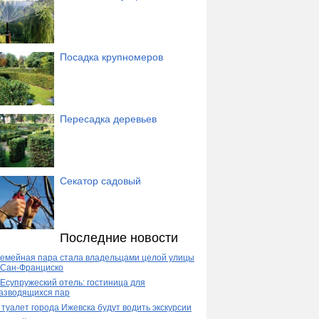
Посадка крупномеров
Пересадка деревьев
Секатор садовый
Последние новости
емейная пара стала владельцами целой улицы
 Сан-Франциско
Есупружеский отель: гостиница для
азводящихся пар
 туалет города Ижевска будут водить экскурсии