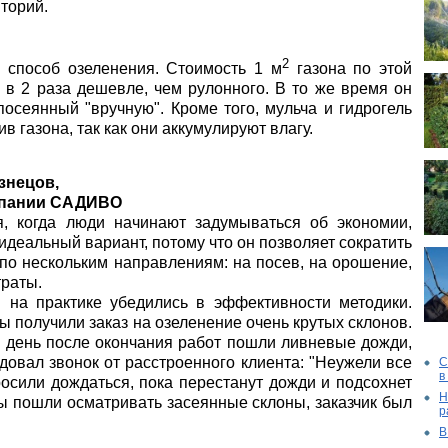
торий.
2
способ озеленения. Стоимость 1 м
газона по этой
о в 2 раза дешевле, чем рулонного. В то же время он
 посеянный "вручную". Кроме того, мульча и гидрогель
в газона, так как они аккумулируют влагу.
знецов,
мпании САДИВО
, когда люди начинают задумываться об экономии,
идеальный вариант, потому что он позволяет сократить
 по нескольким направлениям: на посев, на орошение,
раты.
 на практике убедились в эффективности методики.
ы получили заказ на озеленение очень крутых склонов.
день после окончания работ пошли ливневые дожди,
едовал звонок от расстроенного клиента: "Неужели все
С
в
осили дождаться, пока перестанут дожди и подсохнет
Н
мы пошли осматривать засеянные склоны, заказчик был
р
В