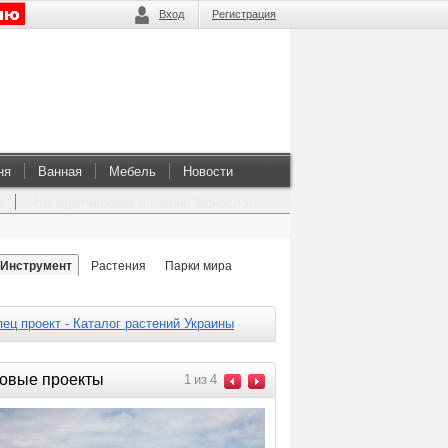
Вход
Регистрация
ня
Ванная
Мебель
Новости
а
Что ждет игроков в казино Монослот?
Инструмент
Растения
Парки мира
ец проект - Каталог растений Украины
овые проекты
1
из
4