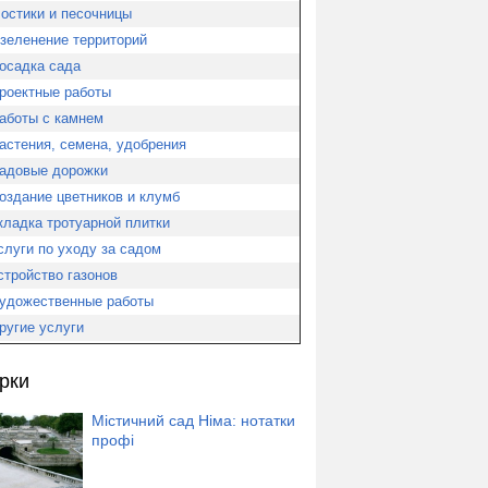
остики и песочницы
зеленение территорий
осадка сада
роектные работы
аботы с камнем
астения, семена, удобрения
адовые дорожки
оздание цветников и клумб
кладка тротуарной плитки
слуги по уходу за садом
стройство газонов
удожественные работы
ругие услуги
рки
Містичний сад Німа: нотатки
профі