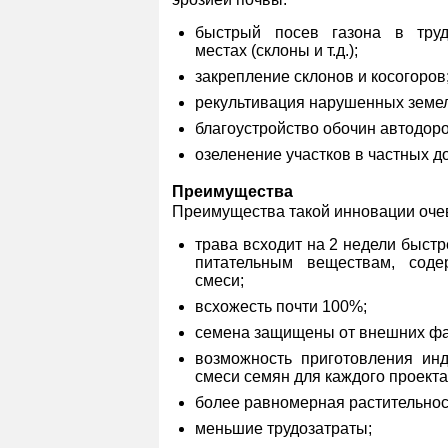
быстрый посев газона в труд
местах (склоны и т.д.);
закрепление склонов и косогоров
рекультивация нарушенных земел
благоустройство обочин автодоро
озеленение участков в частных д
Преимущества
Преимущества такой инновации оче
трава всходит на 2 недели быст
питательным веществам, сод
смеси;
всхожесть почти 100%;
семена защищены от внешних фа
возможность приготовления ин
смеси семян для каждого проекта
более равномерная растительнос
меньшие трудозатраты;