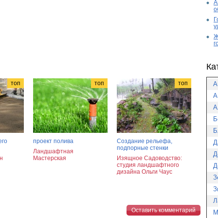
А
о
Г
у
Ж
г
Ка
топ
топ
топ
А
А
А
Б
Б
его
проект полива
Создание рельефа,
Д
подпорные стенки
Ландшафтная
Д
н
Мастерская
Изящное Садоводство:
студия ландшафтного
Д
дизайна Ольги Чаус
З
З
Л
Оставить комментарий
М