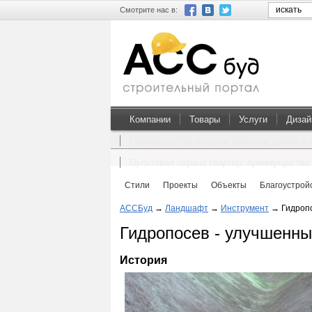
Смотрите нас в:
Компании
Товары
Услуги
Дизай
Преимущества покупки проектов домов и 
Пультовая охрана квартир: преимущества 
Стили
Проекты
Объекты
Благоустрой
АССБуд
→
Ландшафт
→
Инструмент
→
Гидроп
Гидропосев - улучшенны
История