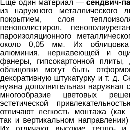
Еще один материал —
сендвич-п
из наружного металлического 
покрытием, слоя теплоизоля
пенополистирол, пенополиурета
пароизоляционного металлическ
около 0,05 мм. Их облицовка
алюминия, нержавеющей и оцин
фанеры, гипсокартонной плиты,
облицовки могут быть отформо
декоративную штукатурку и т. д. 
нужна дополнительная наружная о
многообразие цветовых реш
эстетической привлекательност
отличают легкость монтажа (как 
так и вертикальном направлении)
Их отличают высокие тепло- и 