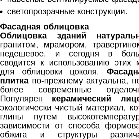
светопрозрачные конструкции.
Фасадная облицовка
Облицовка зданий натурал
гранитом, мрамором, травертин
недешевое, и сегодня в боль
сводится к использованию этих 
для облицовки цоколя.
Фасадн
плитка
по-прежнему актуальна, но
более современные отделоч
Популярен
керамический лиц
экологически чистый материал, к
глины путем высокотемперату
зависимости от способа формов
обжига и структуры различа