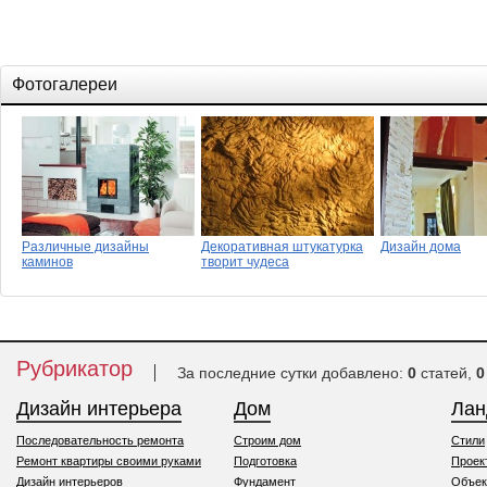
Фотогалереи
Различные дизайны
Декоративная штукатурка
Дизайн дома
каминов
творит чудеса
Рубрикатор
За последние сутки добавлено:
0
статей,
0
Дизайн интерьера
Дом
Ла
Последовательность ремонта
Строим дом
Стили
Ремонт квартиры своими руками
Подготовка
Проек
Дизайн интерьеров
Фундамент
Объек