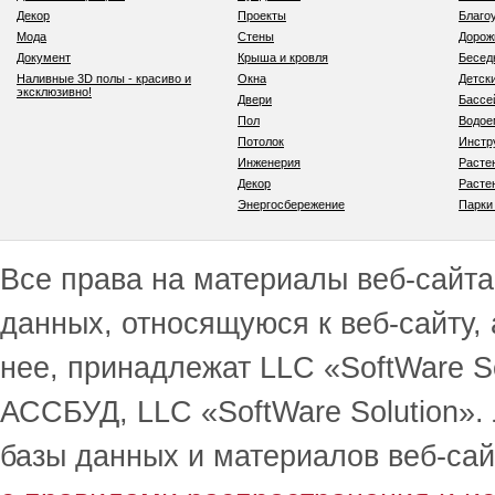
Декор
Проекты
Благо
Мода
Стены
Дорож
Документ
Крыша и кровля
Бесед
Наливные 3D полы - красиво и
Окна
Детск
эксклюзивно!
Двери
Бассе
Пол
Водо
Потолок
Инстр
Инженерия
Расте
Декор
Расте
Энергосбережение
Парки
Все права на материалы веб-сайта 
данных, относящуюся к веб-сайту,
нее, принадлежат LLC «SoftWare S
АССБУД, LLC «SoftWare Solution».
базы данных и материалов веб-сай