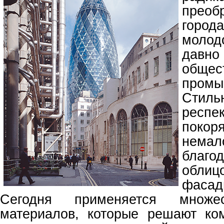
прео
гор
моло
давн
общ
промы
Сти
респе
поко
нема
бла
облиц
фаса
Сегодня применяется множес
материалов, которые решают ко