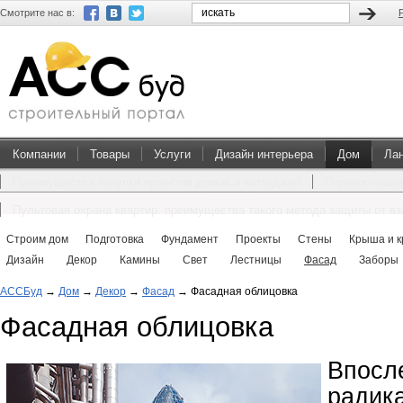
Смотрите нас в:
Компании
Товары
Услуги
Дизайн интерьера
Дом
Ла
Преимущества покупки проектов домов и коттеджей
Перевоплощен
Пультовая охрана квартир: преимущества такого метода защиты от в
Строим дом
Подготовка
Фундамент
Проекты
Стены
Крыша и к
Дизайн
Декор
Камины
Свет
Лестницы
Фасад
Заборы
АССБуд
→
Дом
→
Декор
→
Фасад
→
Фасадная облицовка
Фасадная облицовка
Впос
радик