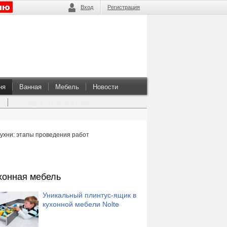
Вход
Регистрация
ня
Ванная
Мебель
Новости
а
Что ждет игроков в казино Монослот?
кухни: этапы проведения работ
хонная мебель
Уникальный плинтус-ящик в
кухонной мебели Nolte