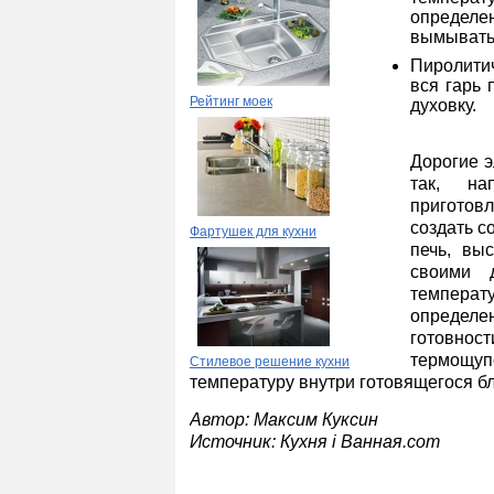
определе
вымывать 
Пиролитич
вся гарь 
Рейтинг моек
духовку.
Дорогие э
так, на
приготовл
создать с
Фартушек для кухни
печь, вы
своими 
температ
определ
готовно
термощу
Стилевое решение кухни
температуру внутри готовящегося б
Автор: Максим Куксин
Источник: Кухня і Ванная.com