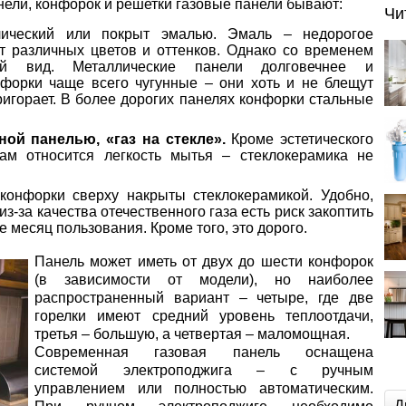
нели, конфорок и решетки газовые панели бывают:
Чи
ический или покрыт эмалью. Эмаль – недорогое
ет различных цветов и оттенков. Однако со временем
й вид. Металлические панели долговечнее и
нфорки чаще всего чугунные – они хоть и не блещут
пригорает. В более дорогих панелях конфорки стальные
ой панелью, «газ на стекле».
Кроме эстетического
ам относится легкость мытья – стеклокерамика не
конфорки сверху накрыты стеклокерамикой. Удобно,
из-за качества отечественного газа есть риск закоптить
 месяц пользования. Кроме того, это дорого.
Панель может иметь от двух до шести конфорок
(в зависимости от модели), но наиболее
распространенный вариант – четыре, где две
горелки имеют средний уровень теплоотдачи,
третья – большую, а четвертая – маломощная.
Современная газовая панель оснащена
системой электроподжига – с ручным
управлением или полностью автоматическим.
Д