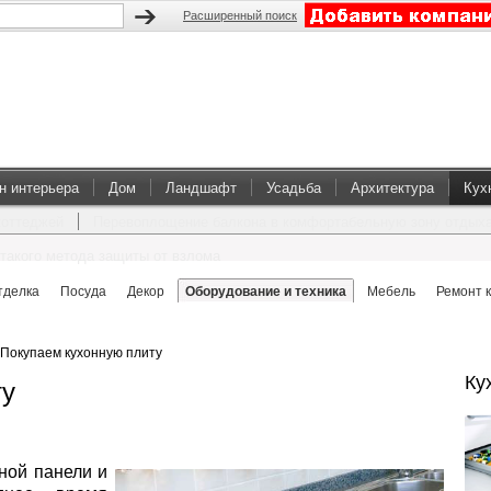
Расширенный поиск
н интерьера
Дом
Ландшафт
Усадьба
Архитектура
Кух
коттеджей
Перевоплощение балкона в комфортабельную зону отдых
такого метода защиты от взлома
тделка
Посуда
Декор
Оборудование и техника
Мебель
Ремонт 
Покупаем кухонную плиту
Ку
ту
чной панели и