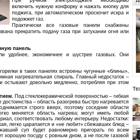
При ручном электроподжиге необходимо
включить нужную конфорку и нажать кнопку для
поджига, при автоматическом проскочит искра и
подожжет газ.
Практически все газовые панели снабжены
звана прекратить подачу газа при затухании огня или
чную панель
ли удобнее, экономичнее и шустрее газовых. Они
горелки в таких панелях встроены чугунные «блины»,
мная нагревательная спираль. Главный недостаток –
и остывают довольно медленно, потребляя при этом
Те
тием.
Под стеклокерамической поверхностью – гибкая
 достоинства – область разогрева быстро нагревается
однимается строго вверх, поэтому соседние области
егко меняется область нагрева; могут иметь любой
риал, соответствовать любому интерьеру. Недостатки:
кая, легко царапается и «не любит» сбежавших блюд –
ежавший суп будет равномерно пригорать по всем
ет хорошую посуду с ровным дном, а не после газовой