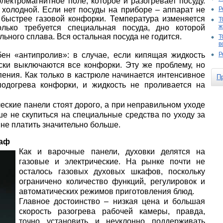
лектромагнитное поле, которое и разогревает посуду.
 холодной. Если нет посуды на приборе – аппарат не
Р
 быстрее газовой конфорки. Температура изменяется
Т
ж
олько требуется специальная посуда, дно которой
льного сплава. Вся остальная посуда не годится.
Т
в
бен «антипролив»: в случае, если кипящая жидкость
Р
ски выключаются все конфорки. Эту же проблему, но
пения. Как только в кастрюле начинается интенсивное
П
одогрева конфорки, и жидкость не проливается на
еские панели стоят дорого, а при неправильном уходе
ше не скупиться на специальные средства по уходу за
не платить значительно больше.
каф
Как и варочные панели, духовки делятся на
газовые и электрические. На рынке почти не
осталось газовых духовых шкафов, поскольку
ограничено количество функций, регулировок и
автоматических режимов приготовления блюд.
Главное достоинство – низкая цена и большая
скорость разогрева рабочей камеры, правда,
точно установить и неуклонно поддерживать