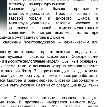
желаемую температуру сложно.
Газовые духовки бывают простые и
многофункциональные. Простые состоят из
газовой горелки и духового шкафа, в
многофункциональной газовой духовке в
дополнение к основной системе есть еще гриль и
конвекция. Конвекция возможна только при
оздуха может задуть огонь в духовке.
и снабжены электроподжигом – механическим или
нопку, во втором – просто включить подачу газа.
ой духовки – система газконтроля. Электрический
 и высокотехнологичные модели. Обычные оснащены
и элементами, с помощью которых устанавливается
отовления блюд. Электрическая духовка достаточно
заданную температуру, а режим конвекции работает в
ится быстрее и равномернее. Система самоочистки –
любит мыть духовку. Различают следующие виды таких
ческие. Специальное покрытие позволяет отчищать
ую гарь. В противень набирается немного воды,
тура выставляется на 250 градусов. Через