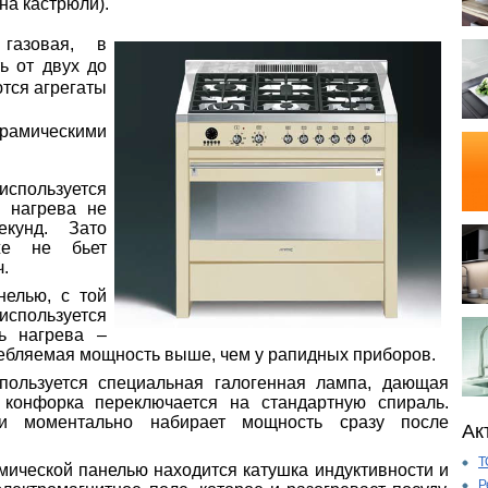
на кастрюли).
газовая, в
ь от двух до
тся агрегаты
мическими
спользуется
ь нагрева не
кунд. Зато
же не бьет
ч.
елью, с той
ользуется
ь нагрева –
ребляемая мощность выше, чем у рапидных приборов.
пользуется специальная галогенная лампа, дающая
 конфорка переключается на стандартную спираль.
ки моментально набирает мощность сразу после
Ак
Т
ической панелью находится катушка индуктивности и
Р