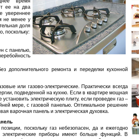
днее время
ют ее на два
се увереннее
м не менее у
тельная доля
о, поскольку:
н с панелью,
перебойность
без дополнительного ремонта и переделки кухонной
азовые или газово-электрические. Практически всегда
ергии, подведенной на кухню. Если в квартире мощная
е установить электрическую плиту, если проведен газ –
райней мере, с газовой панелью. Оптимальное решение
вая варочная панель и электрическая духовка.
анель
позиции, поскольку газ небезопасен, да и ежегодно
– электрические приборы имеют больше функций. В