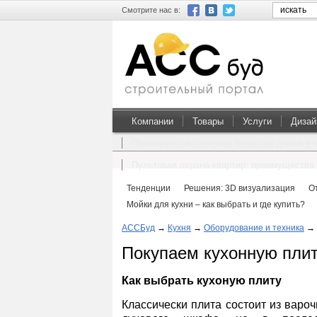
Смотрите нас в:
Компании
Товары
Услуги
Дизай
Преимущества покупки проектов домов и 
Пультовая охрана квартир: преимущества 
Тенденции
Решения: 3D визуализация
О
Мойки для кухни – как выбрать и где купить?
АССБуд
→
Кухня
→
Оборудование и техника
→
Покупаем кухонную пли
Как выбрать кухоную плиту
Классически плита состоит из варо