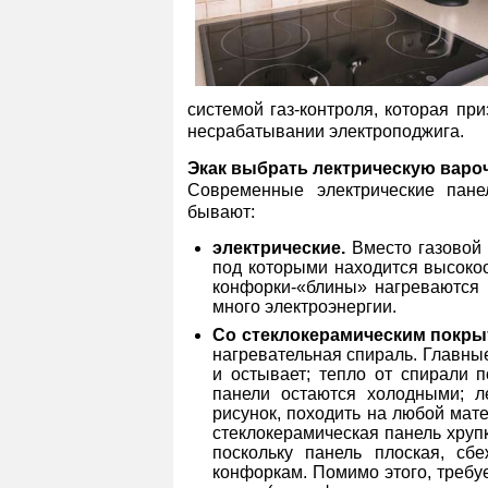
системой газ-контроля, которая при
несрабатывании электроподжига.
Экак выбрать лектрическую варо
Современные электрические пане
бывают:
электрические.
Вместо газовой 
под которыми находится высокоо
конфорки-«блины» нагреваются 
много электроэнергии.
Со стеклокерамическим покры
нагревательная спираль. Главные
и остывает; тепло от спирали п
панели остаются холодными; л
рисунок, походить на любой мате
стеклокерамическая панель хруп
поскольку панель плоская, сб
конфоркам. Помимо этого, требу