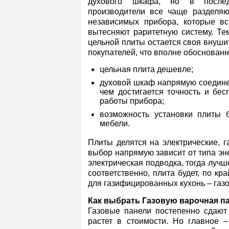
духового шкафа, но в после
производители все чаще разделя
независимых прибора, которые в
вытесняют раритетную систему. Те
цельной плиты остается своя внуши
покупателей, что вполне обоснованн
цельная плита дешевле;
духовой шкаф напрямую соедине
чем достигается точность и бес
работы прибора;
возможность установки плиты 
мебели.
Плиты делятся на электрические, г
выбор напрямую зависит от типа эн
электрическая подводка, тогда лучш
соответственно, плита будет, по к
для газифицированных кухонь – газо
Как выбрать Газовую варочная п
Газовые панели постепенно сдают 
растет в стоимости. Но главное 