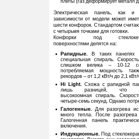
плиты (газ деформирует металл д
Электрическая панель, как и 
зависимости от модели может имет
шести конфорок. Стандартом считаю
с четырьмя точками для готовки.
Конфорки под стеклокера
поверхностями делятся на:
Рапидные.
В таких панелях и
специальная спираль. Скорост
слишком велика – 10-12 се
потребляемая мощность так
рекордов – от 1,2 кВт/ч до 2,1 кВт/
Hi Light.
Схожа с рапидной пан
лишь разницей, что исп
высокоомная спираль. Скорост
четыре-семь секунд. Однако пот
Галогенные.
Для разогрева ис
много тепла. После разогрева
Галогенная панель практичес
включения.
Индукционные.
Под стеклокерам