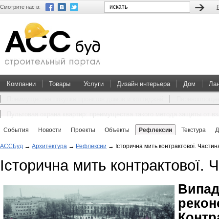
Смотрите нас в:
Компании
Товары
Услуги
Дизайн интерьера
Дом
Ла
Преимущества покупки проектов домов и коттеджей
Перевоплощен
Пультовая охрана квартир: преимущества такого метода защиты от в
События
Новости
Проекты
Объекты
Рефлексии
Текстура
Д
АССБуд
→
Архитектура
→
Рефлексии
→
Історична мить контрактової. Частин
Історична мить контрактової. 
Ви
рекон
Конт