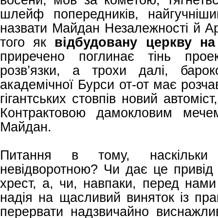
шлейф попередників, найгучніш
назвати Майдан Незалежності й А
того як
відбудовану церкву н
приречено поглинає тінь проек
розв’язки, а трохи далі, барок
академічної Бурси от-от має розча
гігантських стовпів новий автоміст,
Контрактовою дамокловим мече
Майдан.
Питання в тому, наскільк
невідворотною? Чи дає це привід 
хрест, а, чи, навпаки, перед нам
надія на щасливий виняток із пр
перервати надзвичайно виснажлив