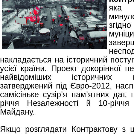
яка 
мину
згід
муніци
завер
несп
накладається на історичний поступ
усієї країни. Проект докорінної п
найвідоміших історичних 
затверджений під Євро-2012, насп
самісіньке сузір’я пам’ятних дат,
річчя Незалежності й 10-річчя 
Майдану.
Якщо розглядати Контрактову з ц