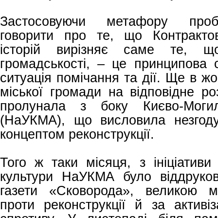
Застосовуючи метафору проб
говорити про те, що Контракто
історій вирізняє саме те, 
громадськості, – це принципова 
ситуація помічання та дії. Ще в ж
міської громади на відповідне р
пролунала з боку Києво-Могил
(НаУКМА), що висловила незгод
концептом реконструкції.
Того ж таки місяця, з ініціативи
культури НаУКМА було віддруко
газети «Сковорода», великою м
проти реконструкції й за активі