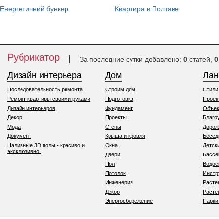
Енергетичний бункер
Квартира в Полтаве
Рубрикатор
За последние сутки добавлено:
0
статей,
0
Дизайн интерьера
Дом
Ла
Последовательность ремонта
Строим дом
Стили
Ремонт квартиры своими руками
Подготовка
Проек
Дизайн интерьеров
Фундамент
Объек
Декор
Проекты
Благо
Мода
Стены
Дорож
Документ
Крыша и кровля
Бесед
Наливные 3D полы - красиво и
Окна
Детск
эксклюзивно!
Двери
Бассе
Пол
Водо
Потолок
Инстр
Инженерия
Расте
Декор
Расте
Энергосбережение
Парки