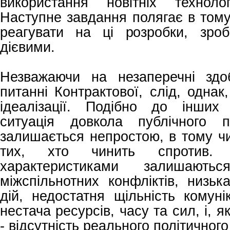
використання новітніх техноло
Наступне завдання полягає в тому
реагувати на ці розробки, зроб
дієвими.
Незважаючи на незаперечні здо
питанні Контрактової, слід, однак
ідеалізації. Подібно до інших 
ситуація довкола публічного 
залишається непростою, в тому чи
тих, хто чинить спротив. Ї
характеристиками залишають
міжспільнотних конфліктів, низьк
дій, недостатня щільність комуні
нестача ресурсів, часу та сил, і, я
- відсутність реального політичного