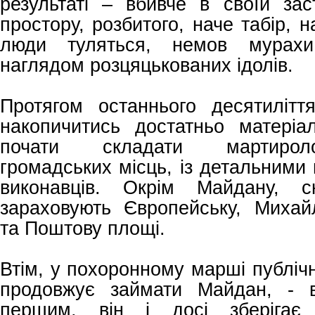
результаті – вбивче в своїй зас
простору, розбитого, наче табір, на
люди туляться, немов мурахи
наглядом розцяцькованих і
Протягом останнього десятилітт
накопичитись достатньо матері
почати складати мартирол
громадських місць, із детальними 
виконавців. Окрім Майдану, с
зараховують Європейську, Михайл
та Поштову площі.
Втім, у похоронному марші публічн
продовжує займати Майдан, - в
першим, він і досі зберіга