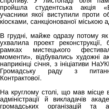
спротиву. У листопаді біля пам
пройшла студентська акція «В
учасники якої виступили проти о
кіосками, санкціонованої міською а
В грудні, майже одразу потому як
ухвалила проект реконструкції, 
рамках мистецького фестива
моменти», відбувались художні акц
наприкінці січня, з ініціативи На
Громадську раду з питання
Контрактової.
На круглому столі, що мав місце в
адміністрації й викладачів акаде
громадських організацій та ар