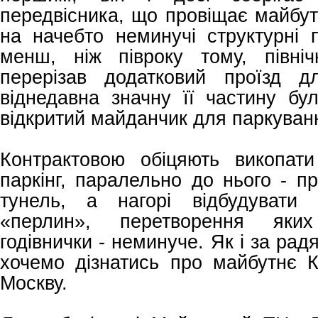
передвісника, що провіщає майбут
на начебто неминучі структурні 
менш, ніж півроку тому, півні
перерізав додатковий проїзд д
віднедавна значну її частину бу
відкритий майданчик для паркуванн
Контрактовою обіцяють викопати
паркінг, паралельно до нього - п
тунель, а нагорі відбудувати 
«перлин», перетворення яки
годівнички - неминуче. Як і за рад
хочемо дізнатись про майбутнє К
Москву.