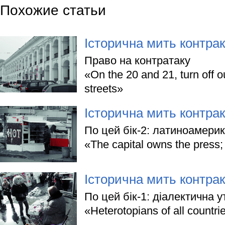
Похожие статьи
Історична мить контрак
Право на контратаку
«On the 20 and 21, turn off o
streets»
Історична мить контрак
По цей бік-2: латиноамери
«The capital owns the press;
Історична мить контрак
По цей бік-1: діалектична у
«Heterotopians of all countrie