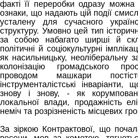
факті її переробки одразу можна
ознаки, що надають цій події смисл
усталену для сучасного українс
структуру. Умовно цей тип історич
за собою набагато ширші й скл
політичні й соціокультурні імпліка
як насильницьку, неоліберальну 
колонізацію громадського про
проводом машкари постіс
інструменталістські інваріанти,
знову і знову, - як корумпован
локальної влади, продажність елі
неміч та розрізненість місцевих гр
За зіркою Контрактової, що почал
восени, мов за кометою, тягнеть