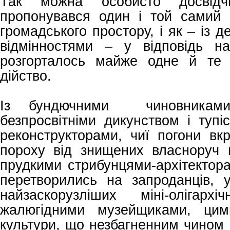
Так можна особисто досвідч
пропонувався один і той самий 
громадського простору, і як – із 
відмінностями – у відповідь на
розгорталось майже одне й те 
дійство.
Із бундючними чиновникам
безпросвітніми дикунством і тупі
реконструкторами, чиї погони вк
пороху від знищених власноруч па
прудкими стрибунцями-архітектор
перетворились на запроданців, 
найзаскорузліших міні-олігарх
жалюгідними музейщиками, цим
культури, що незбагненним чином г