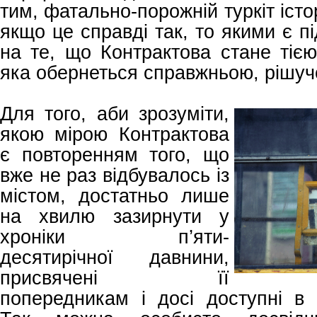
тим, фатально-порожній туркіт істо
якщо це справді так, то якими є п
на те, що Контрактова стане ті
яка обернеться справжньою, рішу
Для того, аби зрозуміти,
якою мірою Контрактова
є повторенням того, що
вже не раз відбувалось із
містом, достатньо лише
на хвилю зазирнути у
хроніки п’яти-
десятирічної давнини,
присвячені її
попередникам і досі доступні в 