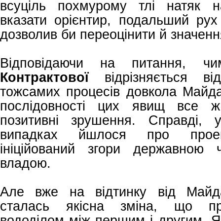
всуціль похмурому тлі натяк н
вказати орієнтир, подальший рух
дозволив би переоцінити й значенн
Відповідаючи на питання, 
Контрактової
відрізняється ві
тожсамих процесів довкола Майда
послідовності цих явищ все ж
позитивні зрушення. Справді, 
випадках йшлося про проект
ініційований згори державною 
владою.
Але вже на відтинку від Майд
сталась якісна зміна, що пр
вододілом між першим і другим. 