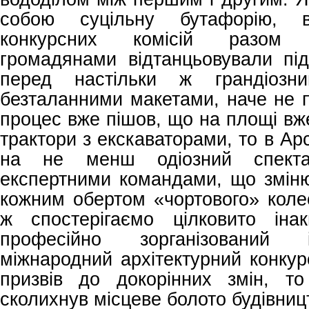
собою суцільну бутафорію, 
конкурсних комісій разом 
громадянами відтанцьовували під
перед настільки ж грандіозни
безталанними макетами, наче не 
процес вже пішов, що на площі в
трактори з екскаваторами, то в Ар
на не менш одіозний спекта
експертними командами, що зміню
кожним обертом «чортового» коле
ж спостерігаємо цілковито іна
професійно зорганізований 
міжнародний архітектурний конкур
призвів до докорінних змін, т
сколихнув місцеве болото будівниц