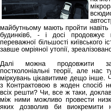
мік
всюди
авт
майбутньому мають пройти навіть
будинків6, - і досі продовжує
переважної більшості київського і
завше омріяної утопії, зреалізовано
Далі можна продовжити за
постколоніальні теорії, але нас т
міркувань цікавитиме дещо інше. Ч
з Контрактовою в жоден спосіб не
всіх решти? Чи, все ж таки, докла
між ними можливо провести низку
яких дозволив би виокремити н