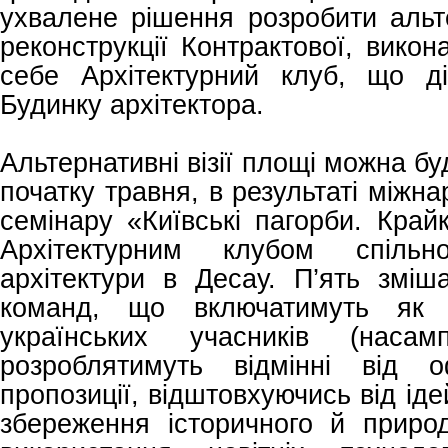
ухвалене рішення розробити альт
реконструкції Контрактової, викон
себе Архітектурний клуб, що д
Будинку архітектора.
Альтернативні візії площі можна б
початку травня, в результаті міжн
семінару «Київські пагорби. Крайк
Архітектурним клубом спільн
архітектури в Десау. П’ять зміш
команд, що включатимуть як і
українських учасників (насамп
розроблятимуть відмінні від о
пропозиції, відштовхуючись від ідей
збереження історичного й приро