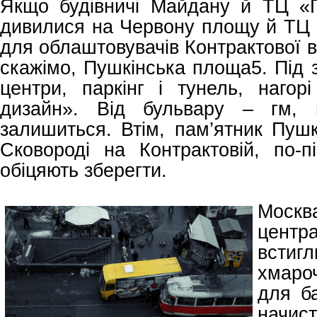
Якщо будівничі Майдану й ТЦ «
дивилися на Червону площу й ТЦ 
для облаштовувачів Контрактової в
скажімо, Пушкінська площа5. Під 
центри, паркінг і тунель, наго
дизайн». Від бульвару – гм, 
залишиться. Втім, пам’ятник Пушкі
Сковороді на Контрактовій, по-п
обіцяють зберегти.
Москв
цент
встиг
хмаро
для б
начис