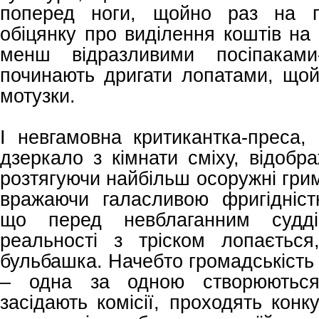
поперед ноги, щойно раз на п’
обіцянку про виділення коштів на 
менш відразливими посіпаками-
починають дригати лопатами, щой
мотузки.
І невгамовна критикантка-преса,
дзеркало з кімнати сміху, відобра
розтягуючи найбільш осоружні грим
вражаючи галасливою фригідніст
що перед невблаганним судді
реальності з тріском лопаєтьс
бульбашка. Начебто громадськість
– одна за одною створюються 
засідають комісії, проходять конк