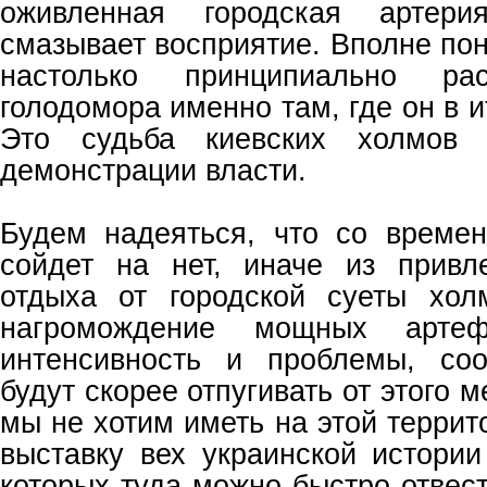
оживленная городская артери
смазывает восприятие. Вполне по
настолько принципиально ра
голодомора именно там, где он в и
Это судьба киевских холмов
демонстрации власти.
Будем надеяться, что со време
сойдет на нет, иначе из привл
отдыха от городской суеты хол
нагромождение мощных артеф
интенсивность и проблемы, соо
будут скорее отпугивать от этого 
мы не хотим иметь на этой терри
выставку вех украинской истории
которых туда можно быстро отвест