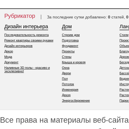
Рубрикатор
За последние сутки добавлено:
0
статей,
0
Дизайн интерьера
Дом
Ла
Последовательность ремонта
Строим дом
Стили
Ремонт квартиры своими руками
Подготовка
Проек
Дизайн интерьеров
Фундамент
Объек
Декор
Проекты
Благо
Мода
Стены
Дорож
Документ
Крыша и кровля
Бесед
Наливные 3D полы - красиво и
Окна
Детск
эксклюзивно!
Двери
Бассе
Пол
Водо
Потолок
Инстр
Инженерия
Расте
Декор
Расте
Энергосбережение
Парки
Все права на материалы веб-сайта 