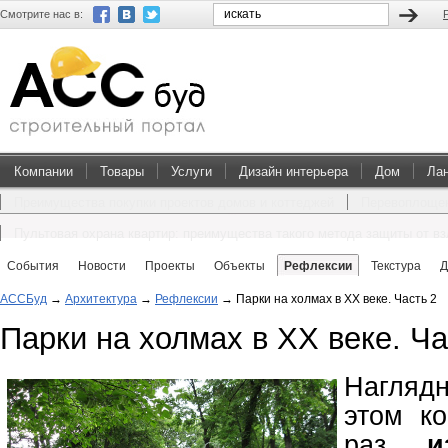
Смотрите нас в:
Компании
Товары
Услуги
Дизайн интерьера
Дом
Ла
Преимущества покупки проектов домов и коттеджей
Перевоплощен
Пультовая охрана квартир: преимущества такого метода защиты от в
События
Новости
Проекты
Объекты
Рефлексии
Текстура
Д
АССБуд
→
Архитектура
→
Рефлексии
→
Парки на холмах в ХХ веке. Часть 2
Парки на холмах в ХХ веке. Ча
Нагляд
этом ко
раз
и