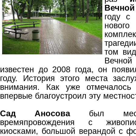
Вечно
году с
ново
компле
трагед
том вид
Вечной
известен до 2008 года, он появи
году. История этого места заслу
внимания. Как уже отмечалось 
впервые благоустроил эту местнос
Сад Аносова
был место
времяпровождения с живопи
киосками, большой верандой с фо