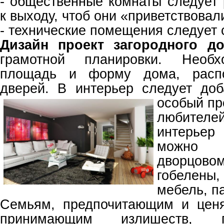
- общественные комнаты следует 
к выходу, чтоб они «приветствовал
- технические помещения следует 
Дизайн проект загородного д
грамотной планировки. Необх
площадь и форму дома, расп
дверей. В интерьер следует до
особый пр
любите
интерьер
можно 
дворцовом
гобелены
мебель, па
Семьям, предпочитающим и ценя
принимающим излишеств, п