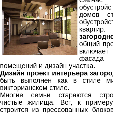
обустрой
домов с
обустро
квартир
загород
общий про
включае
фасада 
помещений и дизайн участка.
Дизайн проект интерьера загор
быть выполнен как в стиле ми
викторианском стиле.
Многие семьи стараются строи
чистые жилища. Вот, к пример
строится из прессованных блоко