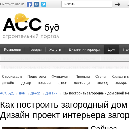
Смотрите нас в:
Компании
Товары
Услуги
Дизайн интерьера
Дом
Ла
Преимущества покупки проектов домов и коттеджей
Перевоплощен
Пультовая охрана квартир: преимущества такого метода защиты от в
Строим дом
Подготовка
Фундамент
Проекты
Стены
Крыша и к
Дизайн
Декор
Камины
Свет
Лестницы
Фасад
Заборы
АССБуд
→
Дом
→
Декор
→
Дизайн
→
Как построить загородный дом своей м
Как построить загородный дом
Дизайн проект интерьера заго
Сейчас