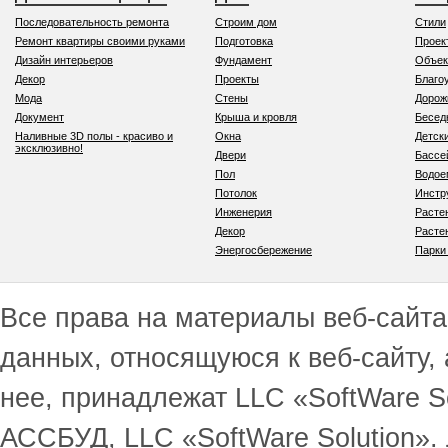
Последовательность ремонта
Строим дом
Стили
Ремонт квартиры своими руками
Подготовка
Проек
Дизайн интерьеров
Фундамент
Объек
Декор
Проекты
Благо
Мода
Стены
Дорож
Документ
Крыша и кровля
Бесед
Наливные 3D полы - красиво и
Окна
Детск
эксклюзивно!
Двери
Бассе
Пол
Водо
Потолок
Инстр
Инженерия
Расте
Декор
Расте
Энергосбережение
Парки
Все права на материалы веб-сайта 
данных, относящуюся к веб-сайту,
нее, принадлежат LLC «SoftWare S
АССБУД, LLC «SoftWare Solution».