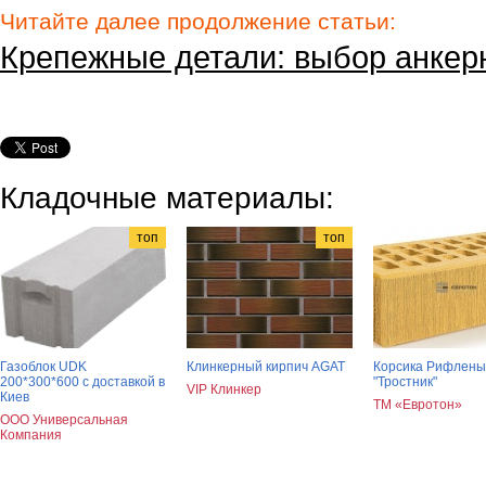
Читайте далее продолжение статьи:
Крепежные детали: выбор анкер
Кладочные материалы:
топ
топ
Газоблок UDK
Клинкерный кирпич AGAT
Корсика Рифлен
200*300*600 с доставкой в
"Тростник"
VIP Клинкер
Киев
ТМ «Евротон»
ООО Универсальная
Компания