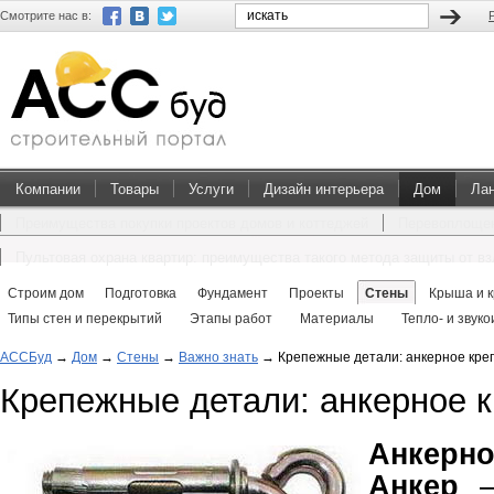
Смотрите нас в:
Компании
Товары
Услуги
Дизайн интерьера
Дом
Ла
Преимущества покупки проектов домов и коттеджей
Перевоплощен
Пультовая охрана квартир: преимущества такого метода защиты от в
Строим дом
Подготовка
Фундамент
Проекты
Стены
Крыша и 
Типы стен и перекрытий
Этапы работ
Материалы
Тепло- и звук
АССБуд
→
Дом
→
Стены
→
Важно знать
→
Крепежные детали: анкерное кре
Крепежные детали: анкерное 
Анкерно
Анкер