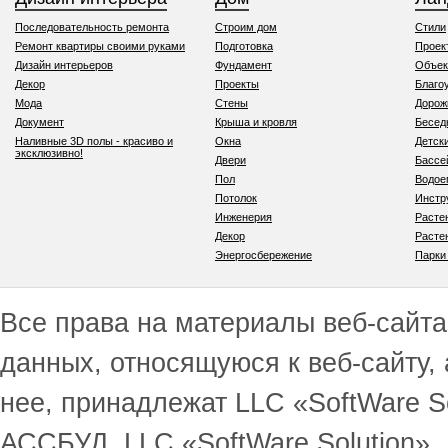
Последовательность ремонта
Строим дом
Стили
Ремонт квартиры своими руками
Подготовка
Проек
Дизайн интерьеров
Фундамент
Объек
Декор
Проекты
Благо
Мода
Стены
Дорож
Документ
Крыша и кровля
Бесед
Наливные 3D полы - красиво и
Окна
Детск
эксклюзивно!
Двери
Бассе
Пол
Водо
Потолок
Инстр
Инженерия
Расте
Декор
Расте
Энергосбережение
Парки
Все права на материалы веб-сайта 
данных, относящуюся к веб-сайту,
нее, принадлежат LLC «SoftWare S
АССБУД, LLC «SoftWare Solution».