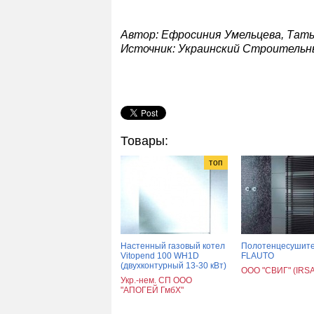
Автор: Ефросиния Умельцева, Тат
Источник: Украинский Строительн
Товары:
топ
Настенный газовый котел
Полотенцесушит
Vitopend 100 WH1D
FLAUTO
(двухконтурный 13-30 кВт)
ООО "СВИГ" (IRS
Укр.-нем. СП ООО
"АПОГЕЙ ГмбХ"