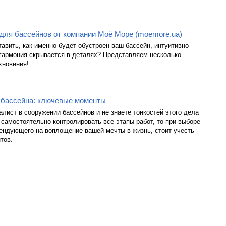
для бассейнов от компании Моё Море (moemore.ua)
авить, как именно будет обустроен ваш бассейн, интуитивно
 гармония скрывается в деталях? Представляем несколько
хновения!
 бассейна: ключевые моменты
алист в сооружении бассейнов и не знаете тонкостей этого дела
 самостоятельно контролировать все этапы работ, то при выборе
тендующего на воплощение вашей мечты в жизнь, стоит учесть
тов.