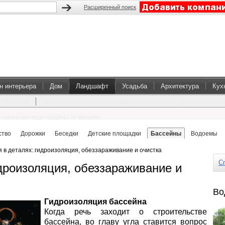
Расширенный поиск
н интерьера
Дом
Ландшафт
Усадьба
Архитектура
Кух
коттеджей
Перевоплощение балкона в комфортабельную зону отдых
такого метода защиты от взлома
ство
Дорожки
Беседки
Детские площадки
Бассейны
Водоемы
 в деталях: гидроизоляция, обеззараживание и очистка
Сп
идроизоляция, обеззараживание и
Во
Гидроизоляция бассейна
Когда речь заходит о строительстве
бассейна, во главу угла ставится вопрос