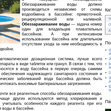
Обеззараживание воды должно
производиться независимо от схемы
Ка
водообмена в бассейне: прямоточной,
Ч
рециркуляционной или наливной.
Обеззараживание воды
— задача номер
О
один для владельцев плавательных
А
бассейнов. А при интенсивном
использовании бассейна или длительном
По
отсутствии ухода за ним необходимость в
вдвойне.
Н
э
Э
автоматическая дозационная система, лучше всего
араты в виде таблеток или гранул. В связи с тем, что
В
к
вносятся в воду бассейна в первую очередь самими
Г
 обеспечения надлежащего санитарного состояния и
У
ических заболеваний вода бассейна должна быть
а
уничтожать вносимые бактериальные загрязнения.
В
п
очти все реагентные способы обеззараживания воды.
чаще других используются метод хлорирования и
Па
 учитывать особенности каждого реагента при его
 воды в бассейне.