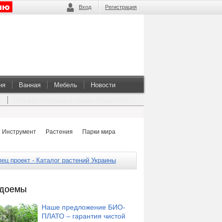
Вход
Регистрация
ня
Ванная
Мебель
Новости
а
Что ждет игроков в казино Монослот?
Инструмент
Растения
Парки мира
ец проект - Каталог растений Украины
доемы
Наше предложение БИО-
ПЛАТО – гарантия чистой