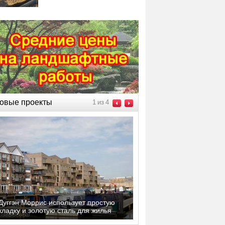
овые проекты
1
из
4
Дуггэн Моррис использует простую
кладку и золотую сталь для жилья