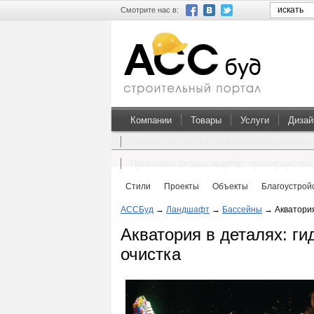
Смотрите нас в:
Компании
Товары
Услуги
Дизай
Преимущества покупки проектов домов и 
Пультовая охрана квартир: преимущества 
Стили
Проекты
Объекты
Благоустрой
АССБуд
→
Ландшафт
→
Бассейны
→
Акватория
Акватория в деталях: г
очистка