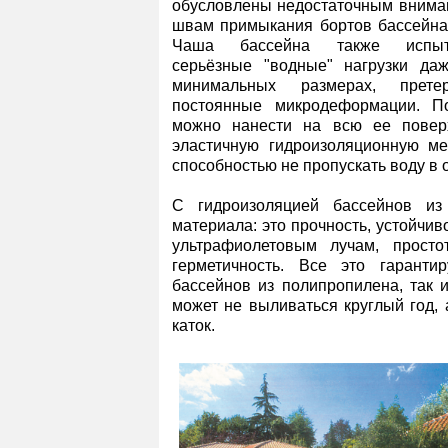
обусловлены недостаточным внима
швам примыкания бортов бассейна 
Чаша бассейна также испыт
серьёзные "водные" нагрузки да
минимальных размерах, претер
постоянные микродеформации. П
можно нанести на всю ее повер
эластичную гидроизоляционную м
способностью не пропускать воду в 
С гидроизоляцией бассейнов из
материала: это прочность, устойчив
ультрафиолетовым лучам, просто
герметичность. Все это гаранти
бассейнов из полипропилена, так 
может не выливаться круглый год, 
каток.