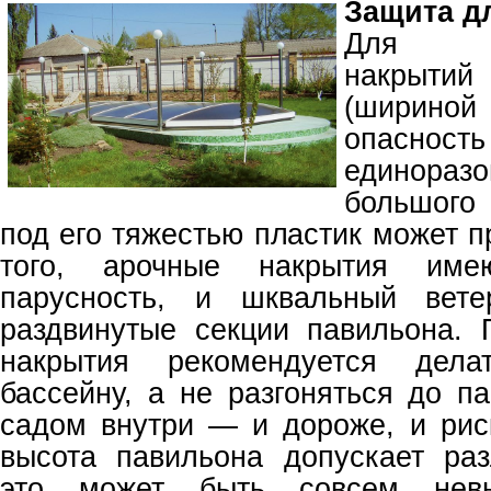
Защита д
Для кру
накрытий
(ширин
опаснос
единора
большого 
под его тяжестью пластик может 
того, арочные накрытия име
парусность, и шквальный вете
раздвинутые секции павильона.
накрытия рекомендуется дела
бассейну, а не разгоняться до п
садом внутри — и дороже, и рис
высота павильона допускает ра
это может быть совсем невы