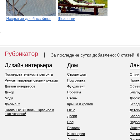
Накрытие для бассейнов
Шезлонги
Рубрикатор
За последние сутки добавлено:
0
статей,
0
Дизайн интерьера
Дом
Ла
Последовательность ремонта
Строим дом
Стили
Ремонт квартиры своими руками
Подготовка
Проек
Дизайн интерьеров
Фундамент
Объек
Декор
Проекты
Благо
Мода
Стены
Дорож
Документ
Крыша и кровля
Бесед
Наливные 3D полы - красиво и
Окна
Детск
эксклюзивно!
Двери
Бассе
Пол
Водо
Потолок
Инстр
Инженерия
Расте
Декор
Расте