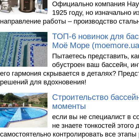
Официально компания Hay
1925 году, но изначально и
направление работы – производство сталь
ТОП-6 новинок для бас
Моё Море (moemore.ua
Пытаетесь представить, ка
обустроен ваш бассейн, ин
его гармония скрывается в деталях? Предс
решений для вдохновения!
Строительство бассей
моменты
если вы не специалист в с
не знаете тонкостей этого 
самостоятельно контролировать все этапы 