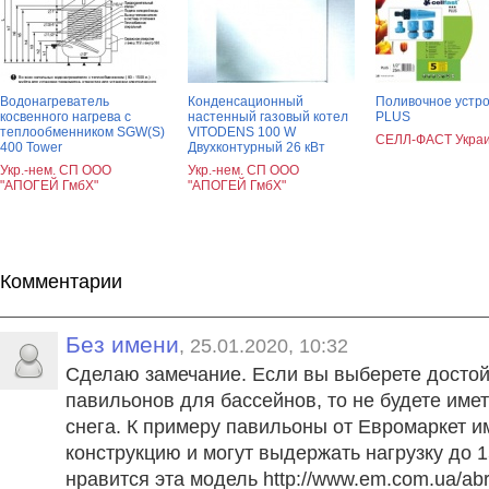
Водонагреватель
Конденсационный
Поливочное устр
косвенного нагрева с
настенный газовый котел
PLUS
теплообменником SGW(S)
VITODENS 100 W
СЕЛЛ-ФАСТ Укра
400 Tower
Двухконтурный 26 кВт
Укр.-нем. СП ООО
Укр.-нем. СП ООО
"АПОГЕЙ ГмбХ"
"АПОГЕЙ ГмбХ"
Комментарии
Без имени
, 25.01.2020, 10:32
Сделаю замечание. Если вы выберете достой
павильонов для бассейнов, то не будете име
снега. К примеру павильоны от Евромаркет 
конструкцию и могут выдержать нагрузку до 1
нравится эта модель http://www.em.com.ua/abr