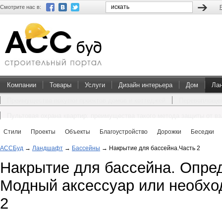
Смотрите нас в:
Компании
Товары
Услуги
Дизайн интерьера
Дом
Ла
Преимущества покупки проектов домов и коттеджей
Перевоплощен
Пультовая охрана квартир: преимущества такого метода защиты от в
Стили
Проекты
Объекты
Благоустройство
Дорожки
Беседки
АССБуд
→
Ландшафт
→
Бассейны
→
Накрытие для бассейна.Часть 2
Накрытие для бассейна. Опре
Модный аксессуар или необхо
2