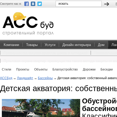
Смотрите нас в:
Компании
Товары
Услуги
Дизайн интерьера
Дом
Ла
Преимущества покупки проектов домов и коттеджей
Перевоплощен
Пультовая охрана квартир: преимущества такого метода защиты от в
Стили
Проекты
Объекты
Благоустройство
Дорожки
Беседки
АССБуд
→
Ландшафт
→
Бассейны
→
Детская акватория: собственный аквап
Детская акватория: собственн
Обустро
бассейно
Классиф