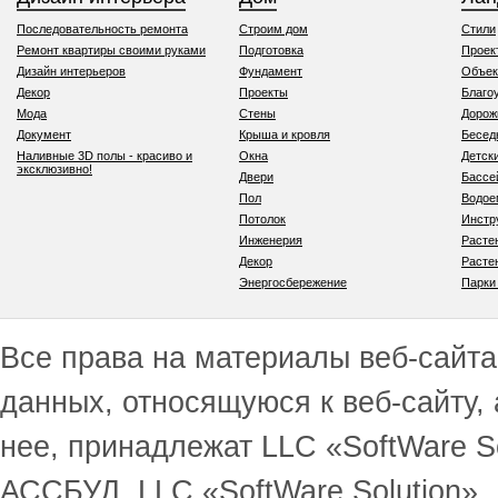
Последовательность ремонта
Строим дом
Стили
Ремонт квартиры своими руками
Подготовка
Проек
Дизайн интерьеров
Фундамент
Объек
Декор
Проекты
Благо
Мода
Стены
Дорож
Документ
Крыша и кровля
Бесед
Наливные 3D полы - красиво и
Окна
Детск
эксклюзивно!
Двери
Бассе
Пол
Водо
Потолок
Инстр
Инженерия
Расте
Декор
Расте
Энергосбережение
Парки
Все права на материалы веб-сайта 
данных, относящуюся к веб-сайту,
нее, принадлежат LLC «SoftWare S
АССБУД, LLC «SoftWare Solution».