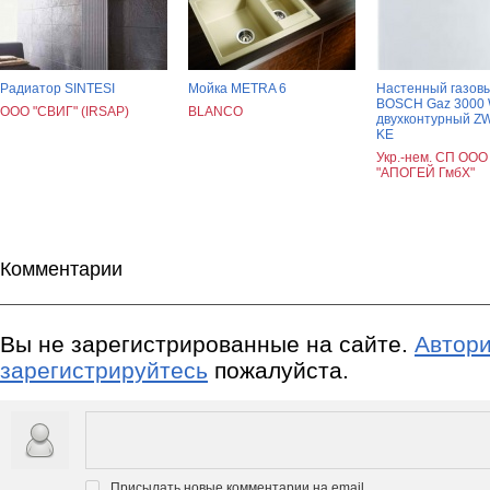
Радиатор SINTESI
Мойка METRA 6
Настенный газовы
BOSCH Gaz 3000
ООО "СВИГ" (IRSAP)
BLANCO
двухконтурный ZW
KE
Укр.-нем. СП ООО
"АПОГЕЙ ГмбХ"
Комментарии
Вы не зарегистрированные на сайте.
Автори
зарегистрируйтесь
пожалуйста.
Присылать новые комментарии на email