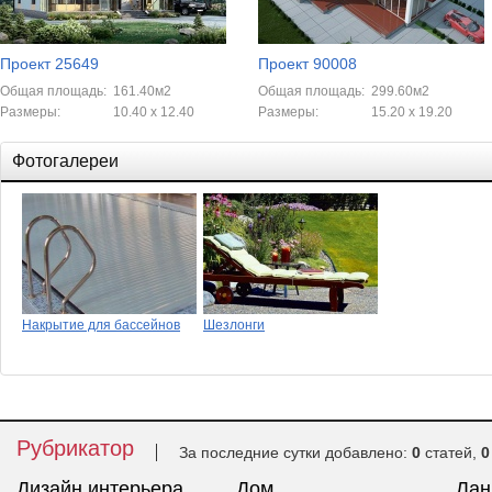
Проект 25649
Проект 90008
Общая площадь:
161.40м2
Общая площадь:
299.60м2
Размеры:
10.40 x 12.40
Размеры:
15.20 x 19.20
Фотогалереи
Накрытие для бассейнов
Шезлонги
Рубрикатор
За последние сутки добавлено:
0
статей,
0
Дизайн интерьера
Дом
Ла