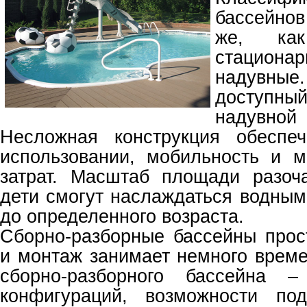
бассейно
же, ка
стациона
надувн
доступны
надувн
Несложная конструкция обеспеч
использовании, мобильность и 
затрат. Масштаб площади разоч
дети смогут наслаждаться водным
до определенного возраста.
Сборно-разборные бассейны прос
и монтаж занимает немного врем
сборно-разборного бассейна –
конфигураций, возможности по