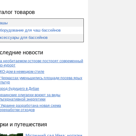
талог товаров
ашы
борудование для чаш бассейнов
ксессуары для бассейнов
следние новости
а необитаемом острове построят современный
ко-курорт
КО-дом в немецком стиле
 Черкассах уменьшились площади посева ярых
ультур
ород будущего в Дубае
краинские олигархи воюют за виды
льтернативной энергетики
 Украине разработана новая схема
ереработки отходов
рки и путешествия
Містичний сад Німа: нотатки