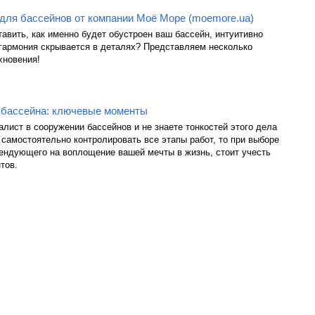
для бассейнов от компании Моё Море (moemore.ua)
авить, как именно будет обустроен ваш бассейн, интуитивно
 гармония скрывается в деталях? Представляем несколько
хновения!
 бассейна: ключевые моменты
алист в сооружении бассейнов и не знаете тонкостей этого дела
 самостоятельно контролировать все этапы работ, то при выборе
тендующего на воплощение вашей мечты в жизнь, стоит учесть
тов.