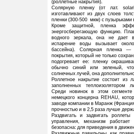
(роллетные накрытия).
С
олярную пленку (от лат. sola
изготавливают из двух слоев толс
пленки (300-500 мкм) с пузырьками
Кроме защитной, пленка эффе
энергосберегающую функцию. Пла
водного зеркала, она не дает в
испарение воды вызывает окол
бассейна). Солярная пленка —
покрытия, который не только сохран
подогревает ее: пленку окрашив
обычно синий или зеленый, что
солнечных лучей, она дополнительно
Роллетное накрытие состоит из л
заполненных теплоизолятором л
Среди новинок в этом сегменте
немецкого концерна REHAU, кото
заводе компании в Маранж (Франци
прочностью и в 2,5 раза лучше дер
Раздвигать и задвигать роллеты
управления, механизм работает
безопасна: для приведения в движе
Раздвижные павильоны, как правил