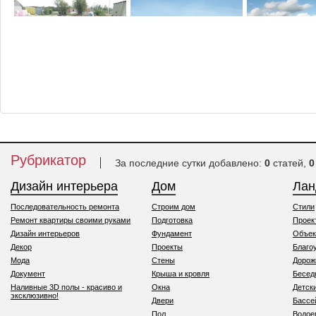
Классификация
Сейсмостойкий
Устройство фун
фундаментов
фундамент
Рубрикатор
За последние сутки добавлено:
0
статей,
0
Дизайн интерьера
Дом
Ла
Последовательность ремонта
Строим дом
Стили
Ремонт квартиры своими руками
Подготовка
Проек
Дизайн интерьеров
Фундамент
Объек
Декор
Проекты
Благо
Мода
Стены
Дорож
Документ
Крыша и кровля
Бесед
Наливные 3D полы - красиво и
Окна
Детск
эксклюзивно!
Двери
Бассе
Пол
Водо