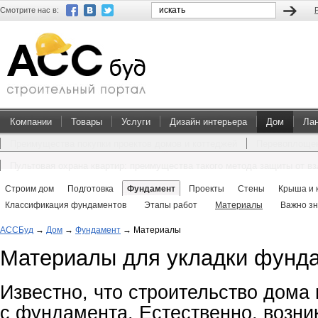
Смотрите нас в:
Компании
Товары
Услуги
Дизайн интерьера
Дом
Ла
Преимущества покупки проектов домов и коттеджей
Перевоплощен
Пультовая охрана квартир: преимущества такого метода защиты от в
Строим дом
Подготовка
Фундамент
Проекты
Стены
Крыша и 
Классификация фундаментов
Этапы работ
Материалы
Важно зн
АССБуд
→
Дом
→
Фундамент
→
Материалы
Материалы для укладки фунд
Известно, что строительство дома 
с фундамента. Естественно, возник