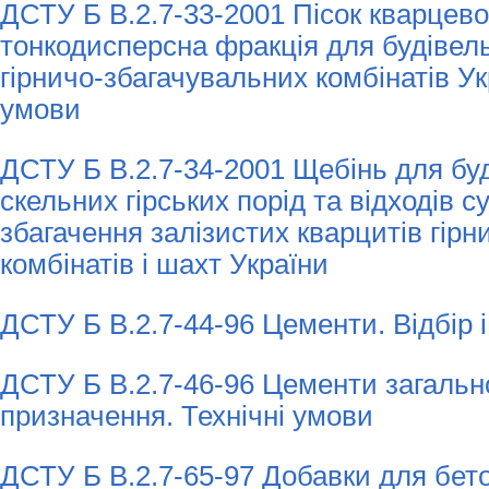
ДСТУ Б В.2.7-33-2001 Пісок кварцево
тонкодисперсна фракція для будівель
гірничо-збагачувальних комбінатів Ук
умови
ДСТУ Б В.2.7-34-2001 Щебінь для буд
скельних гірських порід та відходів с
збагачення залізистих кварцитів гір
комбінатів і шахт України
ДСТУ Б В.2.7-44-96 Цементи. Відбір і
ДСТУ Б В.2.7-46-96 Цементи загальн
призначення. Технічні умови
ДСТУ Б В.2.7-65-97 Добавки для бето