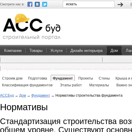
Смотрите нас в:
Компании
Товары
Услуги
Дизайн интерьера
Дом
Ла
Преимущества покупки проектов домов и коттеджей
Перевоплощен
Пультовая охрана квартир: преимущества такого метода защиты от в
Строим дом
Подготовка
Фундамент
Проекты
Стены
Крыша и 
Классификация фундаментов
Этапы работ
Материалы
Важно зн
АССБуд
→
Дом
→
Фундамент
→
Нормативы строительства фундамента
Нормативы
Стандартизация строительства воз
общем уровне. Существуют основ