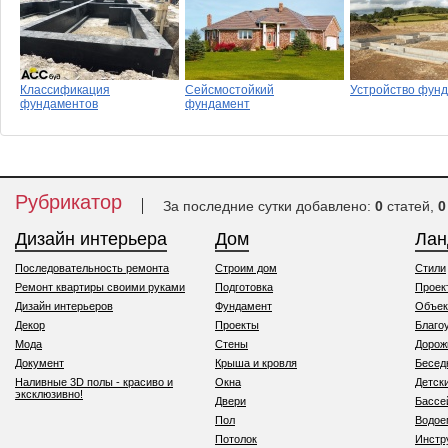
Классификация
Сейсмостойкий
Устройство фун
фундаментов
фундамент
Рубрикатор
За последние сутки добавлено:
0
статей,
0
Дизайн интерьера
Дом
Ла
Последовательность ремонта
Строим дом
Стили
Ремонт квартиры своими руками
Подготовка
Проек
Дизайн интерьеров
Фундамент
Объек
Декор
Проекты
Благо
Мода
Стены
Дорож
Документ
Крыша и кровля
Бесед
Наливные 3D полы - красиво и
Окна
Детск
эксклюзивно!
Двери
Бассе
Пол
Водо
Потолок
Инстр