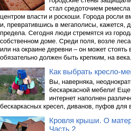
городские стены защищали 
стал средоточием ремесла 
центром власти и роскоши. Города росли в
и, превратившись в мегаполисы, кажется, д
предела. Сегодня люди стремятся из город
собственном доме. Среди поля, возле леса
или на окраине деревни – он может стоять 
обязательно должен быть крепким, на века
Как выбрать кресло-м
Вы, наверняка, неоднокра
бескаркасной мебели! Еще 
интернет наполнен разли
бескаркасных кресел, диванов, пуфов для 
Кровля крыши. О мате
Часть 2