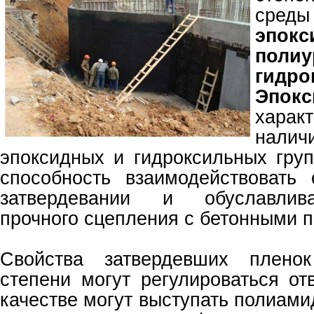
сред
эпо
полиу
гидро
Эпок
харак
нали
эпоксидных и гидроксильных груп
способность взаимодействовать
затвердевании и обуславлив
прочного сцепления с бетонными 
Свойства затвердевших пленок
степени могут регулироваться от
качестве могут выступать полиам