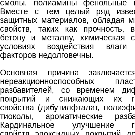
смолы, полиамины фенольные к
Вместе с тем целый ряд извес
защитных материалов, обладая 
свойств, таких как прочность, 
бетону и металлу, химическая с
условиях воздействия влаги
факторов недолговечны.
Основная причина заключает
нереакционноспособных пла
разбавителей, со временем ди
покрытий и снижающих их ги
свойства (дибутилфталат, полиэф
тиоколы, ароматические разб
Кардинальное улучшение гид
свойств эпоксидных покрытий до