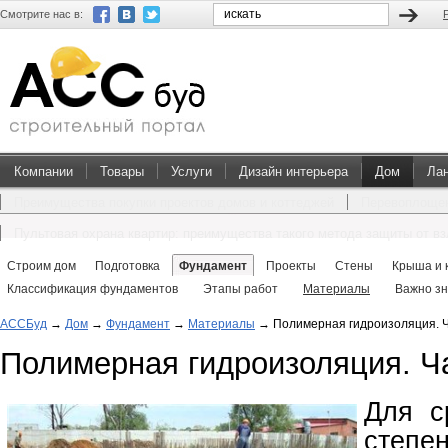
Смотрите нас в:
Компании
Товары
Услуги
Дизайн интерьера
Дом
Ла
Преимущества покупки проектов домов и коттеджей
Перевоплощен
Пультовая охрана квартир: преимущества такого метода защиты от в
Строим дом
Подготовка
Фундамент
Проекты
Стены
Крыша и 
Классификация фундаментов
Этапы работ
Материалы
Важно зн
АССБуд
→
Дом
→
Фундамент
→
Материалы
→
Полимерная гидроизоляция. Ч
Полимерная гидроизоляция. Ч
Для с
степе