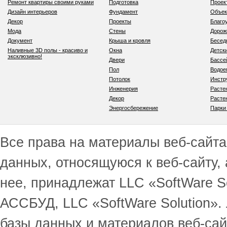
Ремонт квартиры своими руками
Подготовка
Проек
Дизайн интерьеров
Фундамент
Объек
Декор
Проекты
Благо
Мода
Стены
Дорож
Документ
Крыша и кровля
Бесед
Наливные 3D полы - красиво и
Окна
Детск
эксклюзивно!
Двери
Бассе
Пол
Водо
Потолок
Инстр
Инженерия
Расте
Декор
Расте
Энергосбережение
Парки
Все права на материалы веб-сайта 
данных, относящуюся к веб-сайту,
нее, принадлежат LLC «SoftWare S
АССБУД, LLC «SoftWare Solution».
базы данных и материалов веб-сай