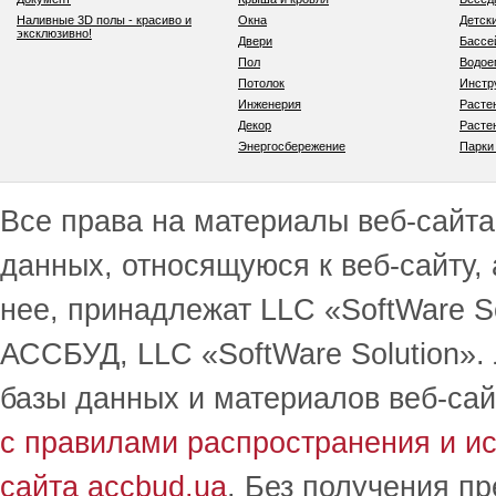
Наливные 3D полы - красиво и
Окна
Детск
эксклюзивно!
Двери
Бассе
Пол
Водо
Потолок
Инстр
Инженерия
Расте
Декор
Расте
Энергосбережение
Парки
Все права на материалы веб-сайта 
данных, относящуюся к веб-сайту,
нее, принадлежат LLC «SoftWare S
АССБУД, LLC «SoftWare Solution».
базы данных и материалов веб-сай
с правилами распространения и и
сайта accbud.ua
. Без получения п