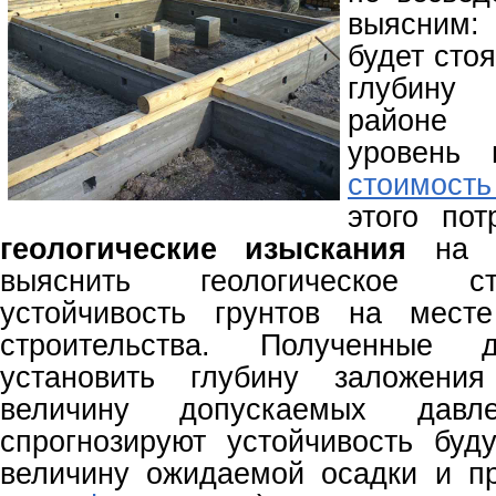
выясним:
будет сто
глубину
районе 
уровень 
стоимост
этого пот
геологические изыскания
на у
выяснить геологическое с
устойчивость грунтов на месте
строительства. Полученные 
установить глубину заложени
величину допускаемых давл
спрогнозируют устойчивость буд
величину ожидаемой осадки и пр