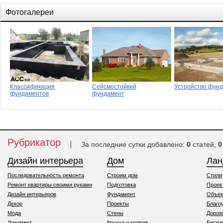
Фотогалереи
Классификация
Сейсмостойкий
Устройство фун
фундаментов
фундамент
Рубрикатор
За последние сутки добавлено:
0
статей,
0
Дизайн интерьера
Дом
Ла
Последовательность ремонта
Строим дом
Стили
Ремонт квартиры своими руками
Подготовка
Проек
Дизайн интерьеров
Фундамент
Объек
Декор
Проекты
Благо
Мода
Стены
Дорож
Документ
Крыша и кровля
Бесед