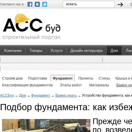
Смотрите нас в:
Компании
Товары
Услуги
Дизайн интерьера
Дом
Ла
Преимущества покупки проектов домов и коттеджей
Перевоплощен
Пультовая охрана квартир: преимущества такого метода защиты от в
Строим дом
Подготовка
Фундамент
Проекты
Стены
Крыша и 
Классификация фундаментов
Этапы работ
Материалы
Важно зн
АССБуд
→
Дом
→
Фундамент
→
Важно знать
→
Устройство фундамента: как
Подбор фундамента: как избе
Прежде
че
по возве