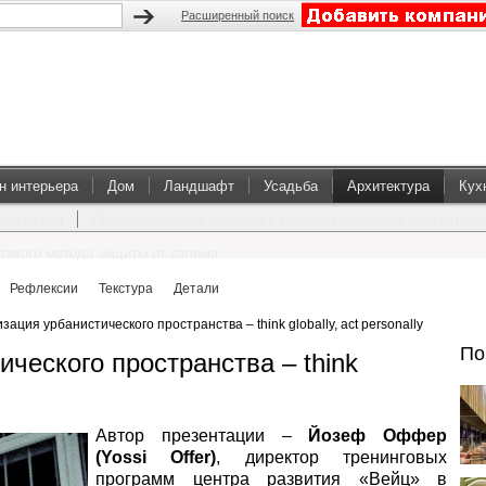
Расширенный поиск
н интерьера
Дом
Ландшафт
Усадьба
Архитектура
Кух
коттеджей
Перевоплощение балкона в комфортабельную зону отдых
такого метода защиты от взлома
Рефлексии
Текстура
Детали
зация урбанистического пространства – think globally, act personally
По
ческого пространства – think
Автор презентации –
Йозеф Оффер
(Yossi Offer)
, директор тренинговых
программ центра развития «Вейц» в