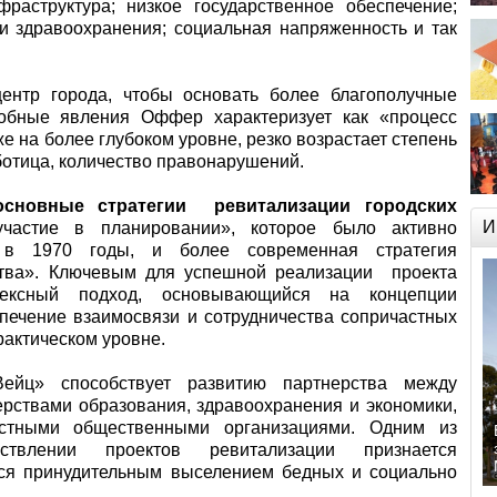
раструктура; низкое государственное обеспечение;
и здравоохранения; социальная напряженность и так
центр города, чтобы основать более благополучные
добные явления Оффер характеризует как «процесс
же на более глубоком уровне, резко возрастает степень
ботица, количество правонарушений.
основные стратегии ревитализации городских
И
 участие в планировании», которое было активно
в 1970 годы, и более современная стратегия
рства». Ключевым для успешной реализации проекта
плексный подход, основывающийся на концепции
спечение взаимосвязи и сотрудничества сопричастных
рактическом уровне.
ейц» способствует развитию партнерства между
ствами образования, здравоохранения и экономики,
естными общественными организациями. Одним из
твлении проектов ревитализации признается
ся принудительным выселением бедных и социально