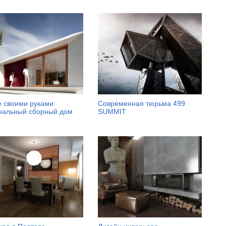
 своими руками:
Современная тюрьма 499
нальный сборный дом
SUMMIT