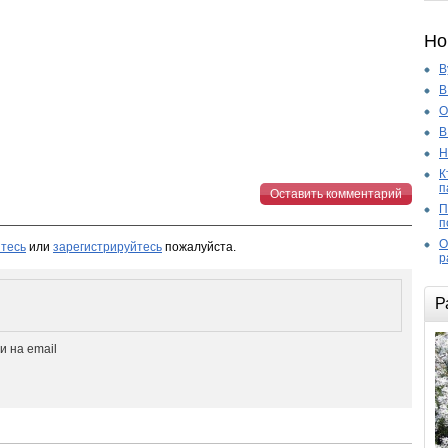
Но
В
В
О
В
Н
К
п
Оставить комментарий
П
п
О
тесь
или
зарегистрируйтесь
пожалуйста.
р
Р
 на email