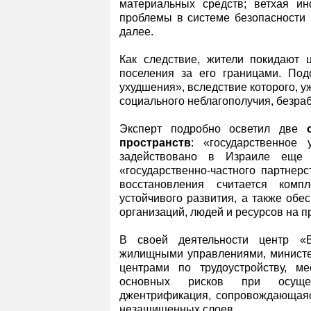
материальных средств; ветхая инф
проблемы в системе безопасности 
далее.
Как следствие, жители покидают 
поселения за его границами. По
ухудшения», вследствие которого, у
социального неблагополучия, безра
Эксперт подробно осветил две
пространств
: «государственное
задействовано в Израиле еще 
«государственно-частного партне
восстановления считается ком
устойчивого развития, а также обе
организаций, людей и ресурсов на п
В своей деятельности центр «В
жилищными управлениями, министер
центрами по трудоустройству, м
основных рисков при осущес
джентрификация, сопровождающая
незащищенных слоев.