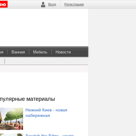
Вход
Регистрация
ня
Ванная
Мебель
Новости
а
Что ждет игроков в казино Монослот?
пулярные материалы
Нижний Киев - новая
набережная
Scratch the Edge - нечто