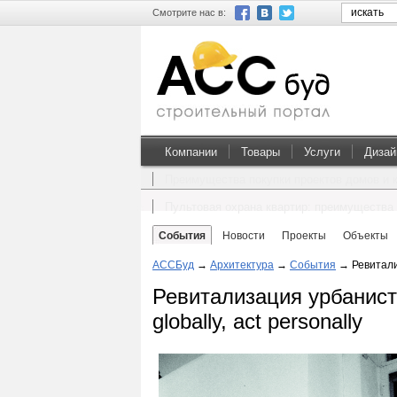
Смотрите нас в:
Компании
Товары
Услуги
Дизай
Преимущества покупки проектов домов и 
Пультовая охрана квартир: преимущества 
События
Новости
Проекты
Объекты
АССБуд
→
Архитектура
→
События
→
Ревитали
Ревитализация урбанисти
globally, act personally