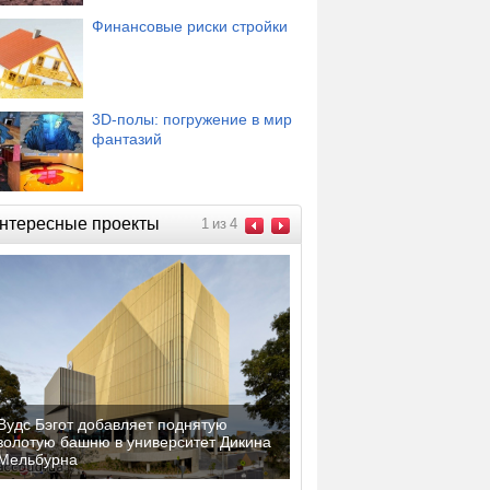
Финансовые риски стройки
3D-полы: погружение в мир
фантазий
нтересные проекты
1
из
4
Вудс Бэгот добавляет поднятую
золотую башню в университет Дикина
Мельбурна