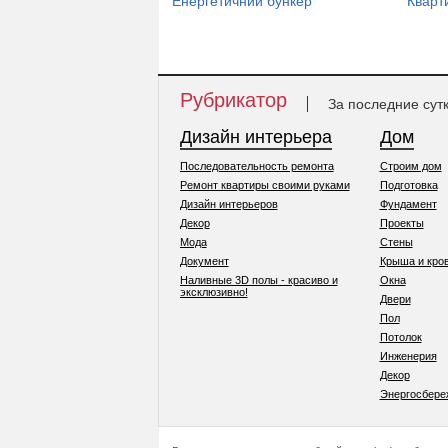
Енергетичний бункер
Кварт
Рубрикатор
За последние сут
Дизайн интерьера
Дом
Последовательность ремонта
Строим дом
Ремонт квартиры своими руками
Подготовка
Дизайн интерьеров
Фундамент
Декор
Проекты
Мода
Стены
Документ
Крыша и кро
Наливные 3D полы - красиво и
Окна
эксклюзивно!
Двери
Пол
Потолок
Инженерия
Декор
Энергосбере