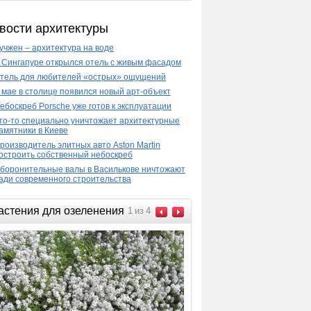
вости архитектуры
учжен – архитектура на воде
 Сингапуре открылся отель с живым фасадом
тель для любителей «острых» ощущений
 мае в столице появился новый арт-объект
ебоскреб Porsche уже готов к эксплуатации
то-то специально уничтожает архитектурные
амятники в Киеве
роизводитель элитных авто Aston Martin
остроить собственный небоскреб
боронительные валы в Василькове ничтожают
ади современного строительства
астения для озеленения
1
из
4