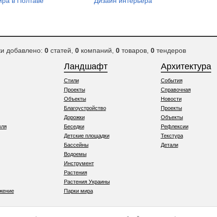
ира в Полтаве
Дизайн интерьера
ки добавлено:
0
статей,
0
компаний,
0
товаров,
0
тендеров
Ландшафт
Архитектура
Стили
События
Проекты
Справочная
Объекты
Новости
Благоустройство
Проекты
Дорожки
Объекты
вля
Беседки
Рефлексии
Детские площадки
Текстура
Бассейны
Детали
Водоемы
Инструмент
Растения
Растения Украины
жение
Парки мира