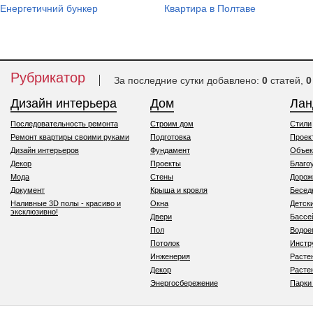
Енергетичний бункер
Квартира в Полтаве
Рубрикатор
За последние сутки добавлено:
0
статей,
0
Дизайн интерьера
Дом
Ла
Последовательность ремонта
Строим дом
Стили
Ремонт квартиры своими руками
Подготовка
Проек
Дизайн интерьеров
Фундамент
Объек
Декор
Проекты
Благо
Мода
Стены
Дорож
Документ
Крыша и кровля
Бесед
Наливные 3D полы - красиво и
Окна
Детск
эксклюзивно!
Двери
Бассе
Пол
Водо
Потолок
Инстр
Инженерия
Расте
Декор
Расте
Энергосбережение
Парки