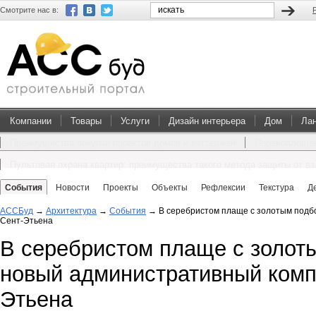
Смотрите нас в:
Компании
Товары
Услуги
Дизайн интерьера
Дом
Ла
Преимущества покупки проектов домов и коттеджей
Перевоплощен
Пультовая охрана квартир: преимущества такого метода защиты от в
События
Новости
Проекты
Объекты
Рефлексии
Текстура
Д
АССБуд
→
Архитектура
→
События
→
В серебристом плаще с золотым подб
Сент-Этьена
В серебристом плаще с золот
новый административный комп
Этьена