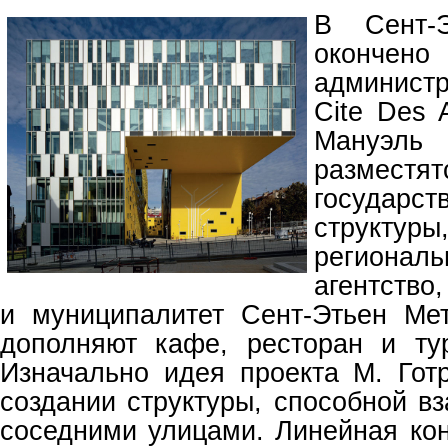
В Сент-Э
окончен
админист
Cite Des A
Мануэль
размест
государс
структ
региональ
агентство
и муниципалитет Сент-Этьен Ме
дополняют кафе, ресторан и ту
Изначально идея проекта М. Гот
создании структуры, способной в
соседними улицами. Линейная кон