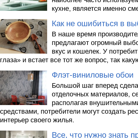
кухне, является именно см
Как не ошибиться в в
В наше время производите
предлагают огромный выб
вкус и кошелек. У потреби
глаза» и встает все тот же вопрос, так как
Флэт-виниловые обои
Большой шаг вперед сдел
отделочных материалов, с
располагая внушительным
средствами, потребители могут создать ре
интерьер своего жилья.
Все, что нужно знать п