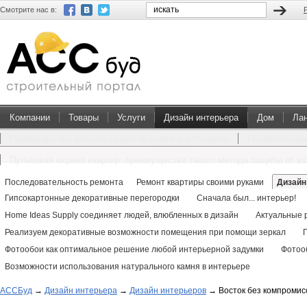
Смотрите нас в:
Компании
Товары
Услуги
Дизайн интерьера
Дом
Ла
Преимущества покупки проектов домов и коттеджей
Перевоплощен
Пультовая охрана квартир: преимущества такого метода защиты от в
Последовательность ремонта
Ремонт квартиры своими руками
Дизайн
Гипсокартонные декоративные перегородки
Сначала был... интерьер!
Home Ideas Supply соединяет людей, влюбленных в дизайн
Актуальные 
Реализуем декоративные возможности помещения при помощи зеркал
Фотообои как оптимальное решение любой интерьерной задумки
Фотооб
Возможности использования натурального камня в интерьере
АССБуд
→
Дизайн интерьера
→
Дизайн интерьеров
→
Восток без компромис