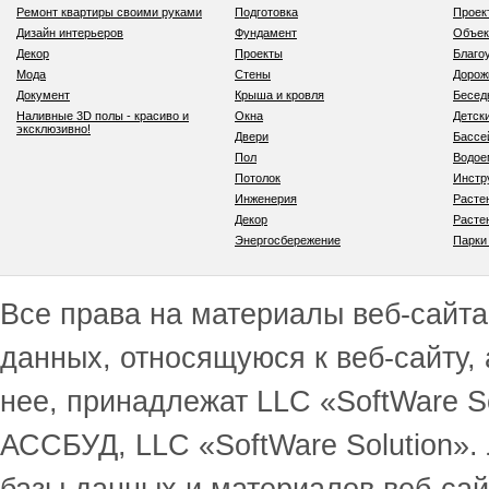
Ремонт квартиры своими руками
Подготовка
Проек
Дизайн интерьеров
Фундамент
Объек
Декор
Проекты
Благо
Мода
Стены
Дорож
Документ
Крыша и кровля
Бесед
Наливные 3D полы - красиво и
Окна
Детск
эксклюзивно!
Двери
Бассе
Пол
Водо
Потолок
Инстр
Инженерия
Расте
Декор
Расте
Энергосбережение
Парки
Все права на материалы веб-сайта 
данных, относящуюся к веб-сайту,
нее, принадлежат LLC «SoftWare S
АССБУД, LLC «SoftWare Solution».