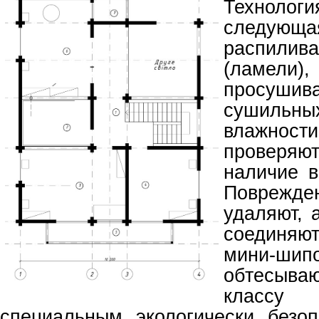
Технологи
следующа
распили
(ламел
просушив
сушильны
влажнос
проверя
наличие 
Поврежд
удаляют, а
соединя
мини-шип
обтесыв
классу
специальным экологически безо