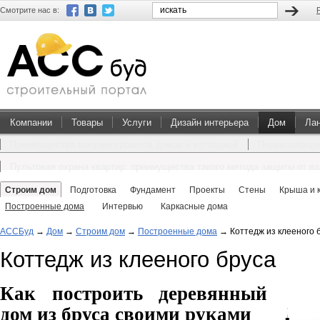
Смотрите нас в:
Компании
Товары
Услуги
Дизайн интерьера
Дом
Ла
Преимущества покупки проектов домов и коттеджей
Перевоплощен
Пультовая охрана квартир: преимущества такого метода защиты от в
Строим дом
Подготовка
Фундамент
Проекты
Стены
Крыша и 
Построенные дома
Интервью
Каркасные дома
АССБуд
→
Дом
→
Строим дом
→
Построенные дома
→
Коттедж из клееного 
Коттедж из клееного бруса
Как построить деревянный
дом из бруса своими руками