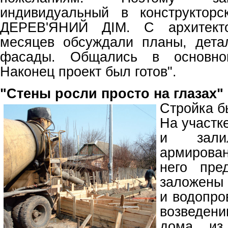
индивидуальный в конструктор
ДЕРЕВ'ЯНИЙ ДІМ. С архитект
месяцев обсуждали планы, дета
фасады. Общались в основно
Наконец проект был готов".
"Стены росли просто на глазах"
Стройка б
На участк
и зали
армирова
него пре
заложены
и водопро
возведе
дома из