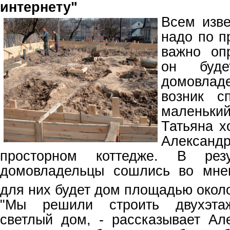
интернету"
Всем изве
надо по п
важно оп
он буд
домовлад
возник с
маленьк
Татьяна х
Алекса
просторном коттедже. В резу
домовладельцы сошлись во мне
для них будет дом площадью окол
"Мы решили строить двухэта
светлый дом, - рассказывает А