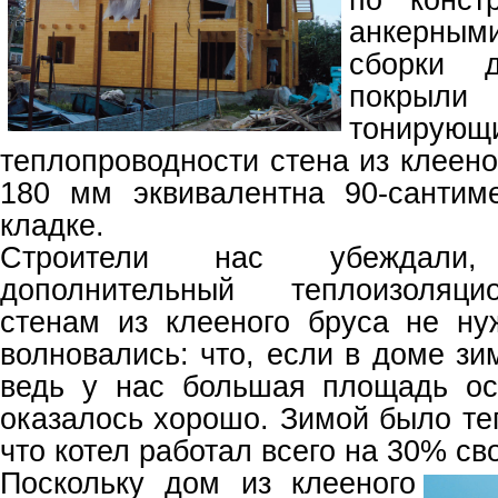
анкерным
сборки 
покрыл
тонирую
теплопроводности стена из клеен
180 мм эквивалентна 90-сантим
кладке.
Строители нас убеждали
дополнительный теплоизоляц
стенам из клееного бруса не н
волновались: что, если в доме зи
ведь у нас большая площадь ос
оказалось хорошо. Зимой было теп
что котел работал всего на 30% св
Поскольку дом из клееного