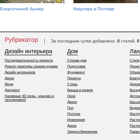
Енергетичний бункер
Квартира в Полтаве
Рубрикатор
За последние сутки добавлено:
0
статей,
0
Дизайн интерьера
Дом
Ла
Последовательность ремонта
Строим дом
Стили
Ремонт квартиры своими руками
Подготовка
Проек
Дизайн интерьеров
Фундамент
Объек
Декор
Проекты
Благо
Мода
Стены
Дорож
Документ
Крыша и кровля
Бесед
Наливные 3D полы - красиво и
Окна
Детск
эксклюзивно!
Двери
Бассе
Пол
Водо
Потолок
Инстр
Инженерия
Расте
Декор
Расте
Энергосбережение
Парки