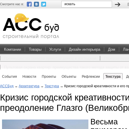
Смотрите нас в:
Компании
Товары
Услуги
Дизайн интерьера
Дом
Ла
Преимущества покупки проектов домов и коттеджей
Перевоплощен
Пультовая охрана квартир: преимущества такого метода защиты от в
События
Новости
Проекты
Объекты
Рефлексии
Текстура
Д
АССБуд
→
Архитектура
→
Текстура
→
Кризис городской креативности и его 
Кризис городской креативности
преодоление Глазго (Великобр
Весьма 