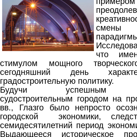
приме
преодол
креативн
смены 
парадигмы
Исследов
что име
стимулом мощного творческо
сегодняшний день характ
градостроительную политику.
Будучи успешным инд
судостроительным городом на про
вв., Глазго было непросто осоз
городской экономики, следс
семидесятилетний период экономи
Выдающееся историческое пр