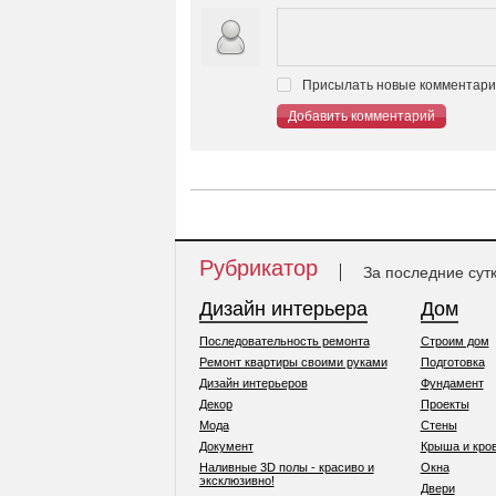
Присылать новые комментарии
Добавить комментарий
Рубрикатор
За последние сут
Дизайн интерьера
Дом
Последовательность ремонта
Строим дом
Ремонт квартиры своими руками
Подготовка
Дизайн интерьеров
Фундамент
Декор
Проекты
Мода
Стены
Документ
Крыша и кро
Наливные 3D полы - красиво и
Окна
эксклюзивно!
Двери