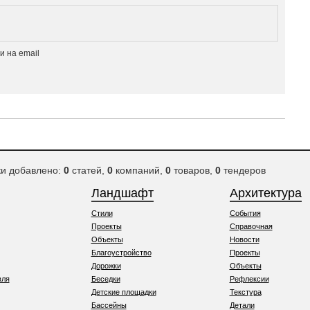
 на email
ки добавлено:
0
статей,
0
компаний,
0
товаров,
0
тендеров
Ландшафт
Архитектура
Стили
События
Проекты
Справочная
Объекты
Новости
Благоустройство
Проекты
Дорожки
Объекты
вля
Беседки
Рефлексии
Детские площадки
Текстура
Бассейны
Детали