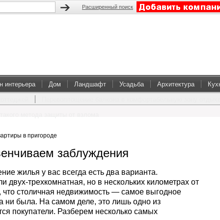
Расширенный поиск
н интерьера
Дом
Ландшафт
Усадьба
Архитектура
Кух
коттеджей
Перевоплощение балкона в комфортабельную зону отдых
такого метода защиты от взлома
вартиры в пригороде
венчиваем заблуждения
ие жилья у вас всегда есть два варианта.
и двух-трехкомнатная, но в нескольких километрах от
, что столичная недвижимость — самое выгодное
а ни была. На самом деле, это лишь одно из
тся покупатели. Разберем несколько самых