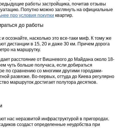
предыдущие работы застройщика, почитав отзывы
луатацию. Попутно можно заглянуть на официальные
ьнее про условия покупки
квартир.
ираться до работы
 и осознайте, насколько это все-таки миф. К тому же
ют дистанции в 15, 20 и даже 30 км. Причем дорога
етро на маршрутку.
ыдает расстояние от Вишневого до Майдана около 18-
нем чуть больше получаса, если добираться
ое по сравнению со многими другими городами-
ной развязке. Во-первых, оттуда до Киева регулярно
ество маршруток достигает полутора десятков.
и
ют нас неразвитой инфраструктурой в пригородах.
 садиков создаст определенные неудобства при