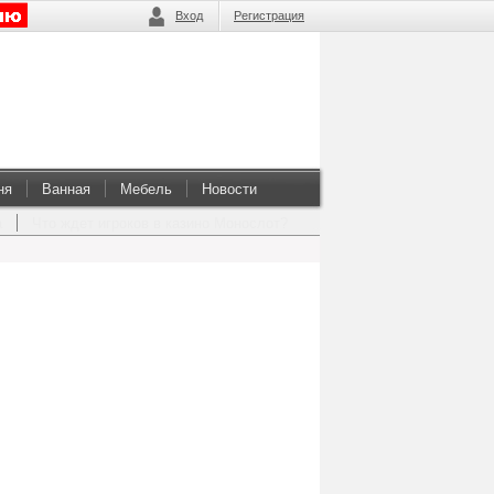
Вход
Регистрация
ня
Ванная
Мебель
Новости
а
Что ждет игроков в казино Монослот?