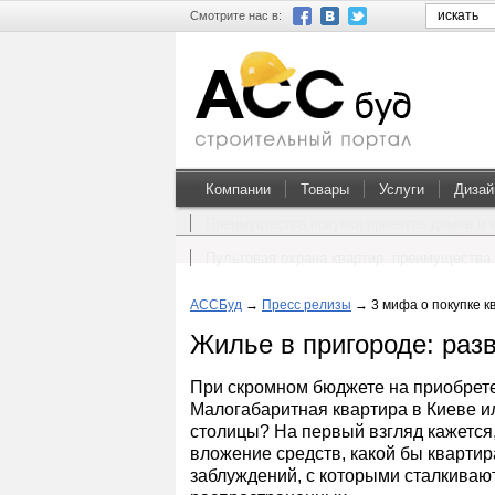
Смотрите нас в:
Компании
Товары
Услуги
Дизай
Преимущества покупки проектов домов и 
Пультовая охрана квартир: преимущества 
АССБуд
→
Пресс релизы
→
3 мифа о покупке к
Жилье в пригороде: раз
При скромном бюджете на приобретен
Малогабаритная квартира в Киеве ил
столицы? На первый взгляд кажется
вложение средств, какой бы квартир
заблуждений, с которыми сталкиваю