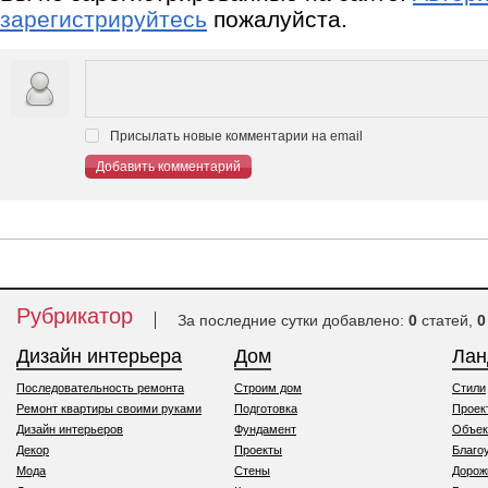
зарегистрируйтесь
пожалуйста.
Присылать новые комментарии на email
Добавить комментарий
Рубрикатор
За последние сутки добавлено:
0
статей,
0
Дизайн интерьера
Дом
Ла
Последовательность ремонта
Строим дом
Стили
Ремонт квартиры своими руками
Подготовка
Проек
Дизайн интерьеров
Фундамент
Объек
Декор
Проекты
Благо
Мода
Стены
Дорож