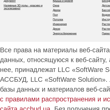
Документ
Крыша и кровля
Бесед
Наливные 3D полы - красиво и
Окна
Детск
эксклюзивно!
Двери
Бассе
Пол
Водо
Потолок
Инстр
Инженерия
Расте
Декор
Расте
Энергосбережение
Парки
Все права на материалы веб-сайта 
данных, относящуюся к веб-сайту,
нее, принадлежат LLC «SoftWare S
АССБУД, LLC «SoftWare Solution».
базы данных и материалов веб-сай
с правилами распространения и и
сайта accbud.ua
. Без получения п