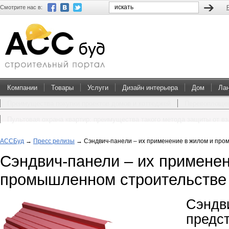
Смотрите нас в:
Компании
Товары
Услуги
Дизайн интерьера
Дом
Ла
Преимущества покупки проектов домов и коттеджей
Перевоплощен
Пультовая охрана квартир: преимущества такого метода защиты от в
АССБуд
→
Пресс релизы
→
Сэндвич-панели – их применение в жилом и пр
Сэндвич-панели – их применен
промышленном строительстве
Сэндв
пред