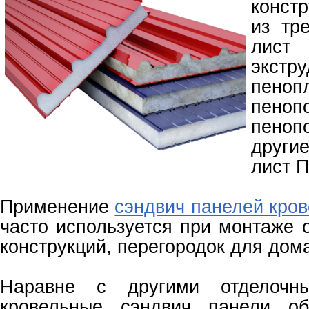
конст
из тр
лист 
экстр
пенопл
пеноп
пено
други
лист 
Применение
сэндвич панелей кро
часто используется при монтаже 
конструкций, перегородок для дом
Наравне с другими отделочн
кровельные сэндвич панели об