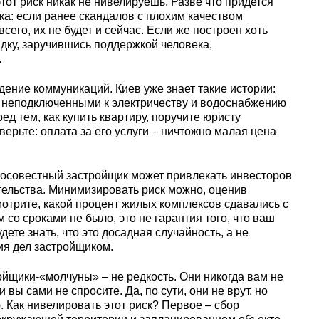
этот риск никак не нивелируешь. Разве что придется
а: если ранее скандалов с плохим качеством
всего, их не будет и сейчас. Если же построен хоть
дку, заручившись поддержкой человека,
.
ение коммуникаций. Киев уже знает такие истории:
ят неподключенными к электричеству и водоснабжению
ед тем, как купить квартиру, поручите юристу
ерьте: оплата за его услуги – ничтожно малая цена
осовестный застройщик может привлекать инвесторов
ельства. Минимизировать риск можно, оценив
отрите, какой процент жилых комплексов сдавались с
 со сроками не было, это не гарантия того, что ваш
ете знать, что это досадная случайность, а не
я дел застройщиком.
йщики-«молчуны» – не редкость. Они никогда вам не
 вы сами не спросите. Да, по сути, они не врут, но
Как нивелировать этот риск? Первое – сбор