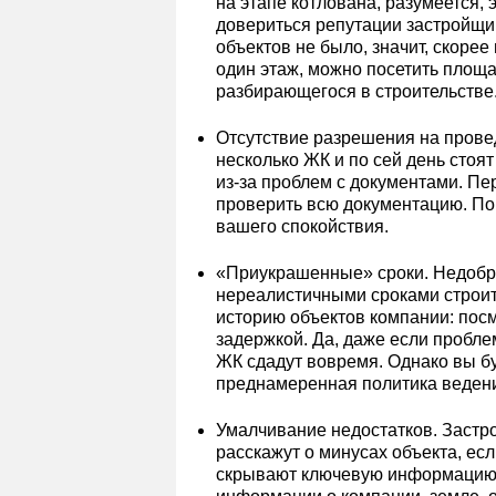
на этапе котлована, разумеется, 
довериться репутации застройщик
объектов не было, значит, скорее 
один этаж, можно посетить площа
разбирающегося в строительстве
Отсутствие разрешения на провед
несколько ЖК и по сей день сто
из-за проблем с документами. Пер
проверить всю документацию. Пов
вашего спокойствия.
«Приукрашенные» сроки. Недобр
нереалистичными сроками строит
историю объектов компании: посм
задержкой. Да, даже если проблем
ЖК сдадут вовремя. Однако вы буд
преднамеренная политика ведени
Умалчивание недостатков. Застро
расскажут о минусах объекта, если
скрывают ключевую информацию. 