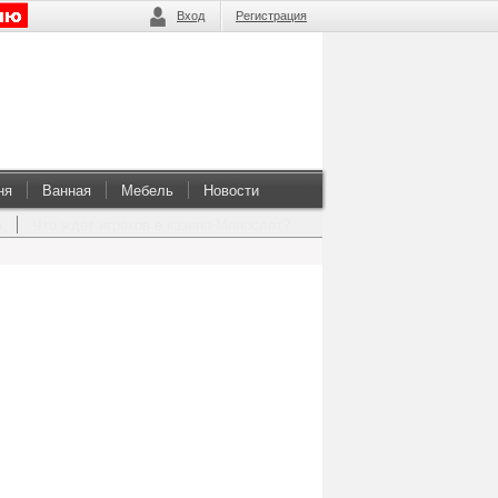
Вход
Регистрация
ня
Ванная
Мебель
Новости
а
Что ждет игроков в казино Монослот?