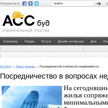
Смотрите нас в:
Компании
Товары
Услуги
Дизайн интерьера
Дом
Ла
Преимущества покупки проектов домов и коттеджей
Перевоплощен
Пультовая охрана квартир: преимущества такого метода защиты от в
АССБуд
→
Пресс релизы
→
Посредничество в вопросах недвижимости
Посредничество в вопросах н
На сегодняшни
жилья сопряже
минимальными