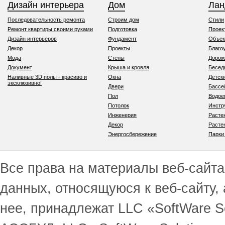
Дизайн интерьера
Дом
Ла
Последовательность ремонта
Строим дом
Стили
Ремонт квартиры своими руками
Подготовка
Проек
Дизайн интерьеров
Фундамент
Объек
Декор
Проекты
Благо
Мода
Стены
Дорож
Документ
Крыша и кровля
Бесед
Наливные 3D полы - красиво и
Окна
Детск
эксклюзивно!
Двери
Бассе
Пол
Водо
Потолок
Инстр
Инженерия
Расте
Декор
Расте
Энергосбережение
Парки
Все права на материалы веб-сайта 
данных, относящуюся к веб-сайту,
нее, принадлежат LLC «SoftWare S