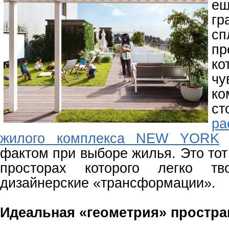
ещ
гр
сп
п
к
ч
ко
с
ра
жилого комплекса NEW YORK
я
фактом при выборе жилья. Это тот
просторах которого легко тв
дизайнерские «трансформации».
Идеальная «геометрия» простра