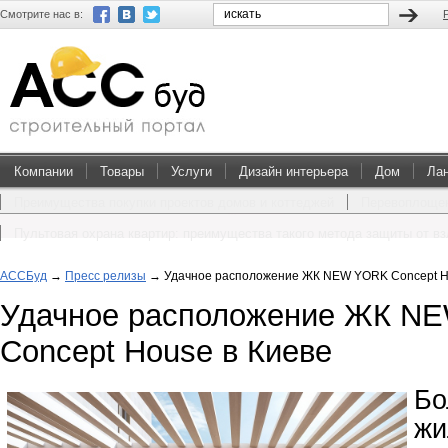
Смотрите нас в:
Компании
Товары
Услуги
Дизайн интерьера
Дом
Ла
Преимущества покупки проектов домов и коттеджей
Перевоплощен
Пультовая охрана квартир: преимущества такого метода защиты от в
АССБуд
→
Пресс релизы
→
Удачное расположение ЖК NEW YORK Concept H
Удачное расположение ЖК N
Concept House в Киеве
Бо
ж