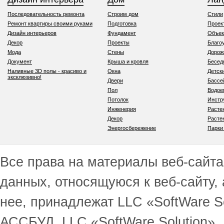
Последовательность ремонта
Строим дом
Стили
Ремонт квартиры своими руками
Подготовка
Проек
Дизайн интерьеров
Фундамент
Объек
Декор
Проекты
Благо
Мода
Стены
Дорож
Документ
Крыша и кровля
Бесед
Наливные 3D полы - красиво и
Окна
Детск
эксклюзивно!
Двери
Бассе
Пол
Водо
Потолок
Инстр
Инженерия
Расте
Декор
Расте
Энергосбережение
Парки
Все права на материалы веб-сайта 
данных, относящуюся к веб-сайту,
нее, принадлежат LLC «SoftWare S
АССБУД, LLC «SoftWare Solution».