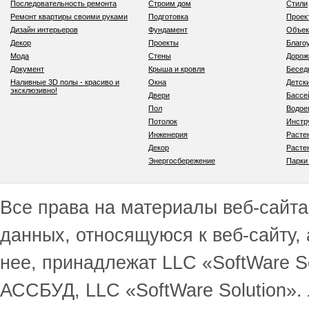
Последовательность ремонта
Строим дом
Стили
Ремонт квартиры своими руками
Подготовка
Проек
Дизайн интерьеров
Фундамент
Объек
Декор
Проекты
Благо
Мода
Стены
Дорож
Документ
Крыша и кровля
Бесед
Наливные 3D полы - красиво и
Окна
Детск
эксклюзивно!
Двери
Бассе
Пол
Водо
Потолок
Инстр
Инженерия
Расте
Декор
Расте
Энергосбережение
Парки
Все права на материалы веб-сайта 
данных, относящуюся к веб-сайту,
нее, принадлежат LLC «SoftWare S
АССБУД, LLC «SoftWare Solution».