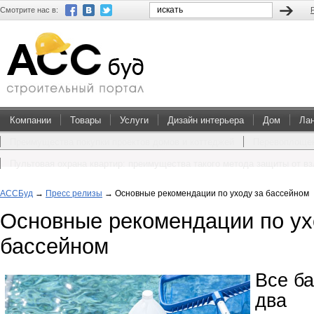
Смотрите нас в:
Компании
Товары
Услуги
Дизайн интерьера
Дом
Ла
Преимущества покупки проектов домов и коттеджей
Перевоплощен
Пультовая охрана квартир: преимущества такого метода защиты от в
АССБуд
→
Пресс релизы
→
Основные рекомендации по уходу за бассейном
Основные рекомендации по ух
бассейном
Все б
два 