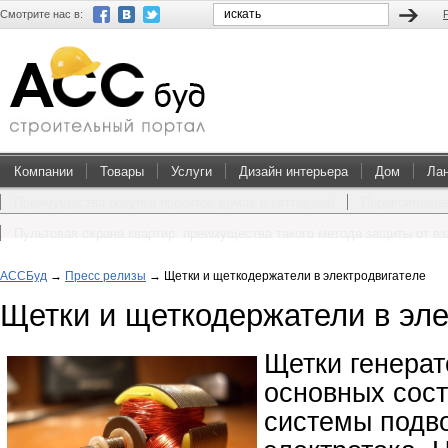
Смотрите нас в:
Компании
Товары
Услуги
Дизайн интерьера
Дом
Ла
Преимущества покупки проектов домов и коттеджей
Перевоплощен
Пультовая охрана квартир: преимущества такого метода защиты от в
АССБуд
→
Пресс релизы
→
Щетки и щеткодержатели в электродвигателе
Щетки и щеткодержатели в эле
Щетки генерато
основных сос
системы подво