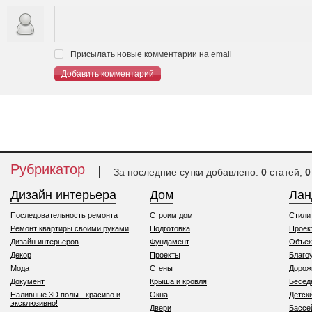
Присылать новые комментарии на email
Добавить комментарий
Рубрикатор
За последние сутки добавлено:
0
статей,
0
Дизайн интерьера
Дом
Ла
Последовательность ремонта
Строим дом
Стили
Ремонт квартиры своими руками
Подготовка
Проек
Дизайн интерьеров
Фундамент
Объек
Декор
Проекты
Благо
Мода
Стены
Дорож
Документ
Крыша и кровля
Бесед
Наливные 3D полы - красиво и
Окна
Детск
эксклюзивно!
Двери
Бассе