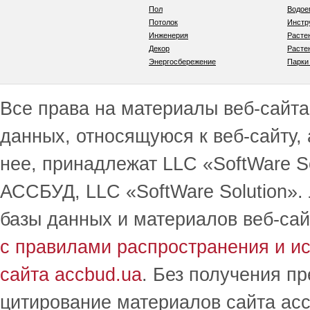
Пол
Водо
Потолок
Инстр
Инженерия
Расте
Декор
Расте
Энергосбережение
Парки
Все права на материалы веб-сайта 
данных, относящуюся к веб-сайту,
нее, принадлежат LLC «SoftWare S
АССБУД, LLC «SoftWare Solution».
базы данных и материалов веб-сай
с правилами распространения и и
сайта accbud.ua
. Без получения п
цитирование материалов сайта acc