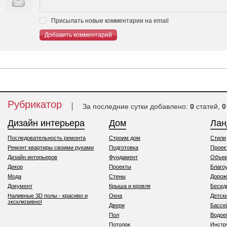
Присылать новые комментарии на email
Добавить комментарий
Рубрикатор
За последние сутки добавлено:
0
статей,
0
Дизайн интерьера
Дом
Ла
Последовательность ремонта
Строим дом
Стили
Ремонт квартиры своими руками
Подготовка
Проек
Дизайн интерьеров
Фундамент
Объек
Декор
Проекты
Благо
Мода
Стены
Дорож
Документ
Крыша и кровля
Бесед
Наливные 3D полы - красиво и
Окна
Детск
эксклюзивно!
Двери
Бассе
Пол
Водо
Потолок
Инстр