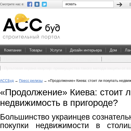
Смотрите нас в:
Компании
Товары
Услуги
Дизайн интерьера
Дом
Ла
Преимущества покупки проектов домов и коттеджей
Перевоплощен
Пультовая охрана квартир: преимущества такого метода защиты от в
АССБуд
→
Пресс релизы
→
«Продолжение» Киева: стоит ли покупать недви
«Продолжение» Киева: стоит л
недвижимость в пригороде?
Большинство украинцев сознатель
покупки недвижимости в столи