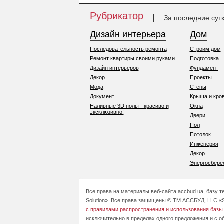
Рубрикатор
За последние сут
Дизайн интерьера
Дом
Последовательность ремонта
Строим дом
Ремонт квартиры своими руками
Подготовка
Дизайн интерьеров
Фундамент
Декор
Проекты
Мода
Стены
Документ
Крыша и кро
Наливные 3D полы - красиво и
Окна
эксклюзивно!
Двери
Пол
Потолок
Инженерия
Декор
Энергосбере
Все права на материалы веб-сайта accbud.ua, базу 
Solution». Все права защищены © ТМ АССБУД, LLC «S
с правилами распространения и использования базы
исключительно в пределах одного предложения и с о