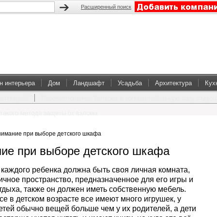
Расширенный поиск
н интерьера
Дом
Ландшафт
Усадьба
Архитектура
Кух
коттеджей
Перевоплощение балкона в комфортабельную зону отдых
такого метода защиты от взлома
нимание при выборе детского шкафа
ие при выборе детского шкафа
 каждого ребенка должна быть своя личная комната,
ичное пространство, предназначенное для его игры и
тдыха, также он должен иметь собственную мебель.
се в детском возрасте все имеют много игрушек, у
етей обычно вещей больше чем у их родителей, а дети