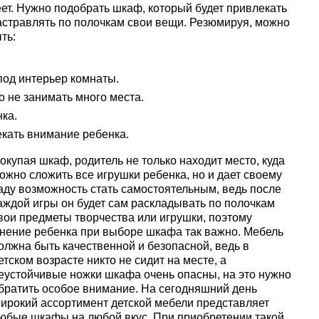
ет. Нужно подобрать шкаф, который будет привлекать
растравлять по полочкам свои вещи. Резюмируя, можно
ть:
под интерьер комнаты.
о не занимать много места.
ка.
кать внимание ребенка.
окупая шкаф, родитель не только находит место, куда
ожно сложить все игрушки ребенка, но и дает своему
аду возможность стать самостоятельным, ведь после
аждой игры он будет сам раскладывать по полочкам
вои предметы творчества или игрушки, поэтому
нение ребенка при выборе шкафа так важно. Мебель
олжна быть качественной и безопасной, ведь в
етском возрасте никто не сидит на месте, а
еустойчивые ножки шкафа очень опасны, на это нужно
братить особое внимание. На сегодняшний день
ирокий ассортимент детской мебели представляет
юбые шкафы на любой вкус. При приобретении такой