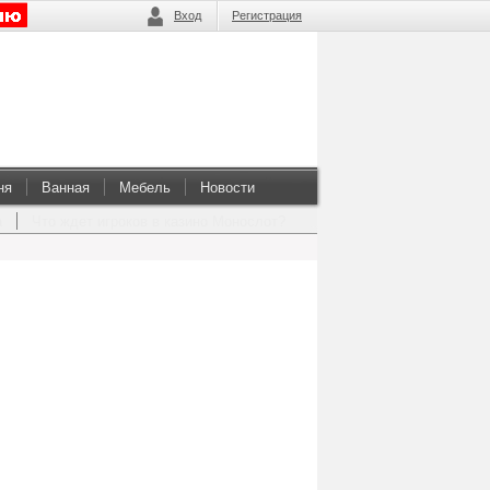
Вход
Регистрация
ня
Ванная
Мебель
Новости
а
Что ждет игроков в казино Монослот?