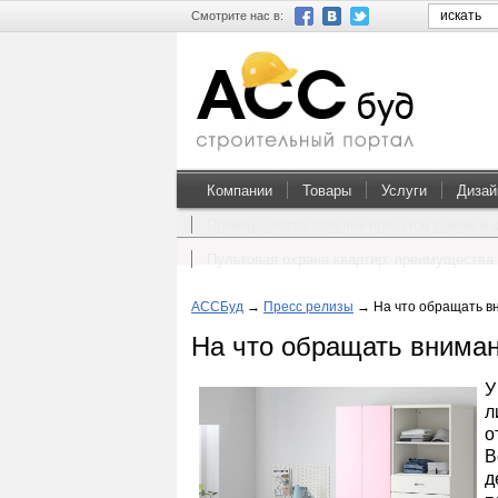
Смотрите нас в:
Компании
Товары
Услуги
Дизай
Преимущества покупки проектов домов и 
Пультовая охрана квартир: преимущества 
АССБуд
→
Пресс релизы
→
На что обращать в
На что обращать вниман
У
л
о
В
д