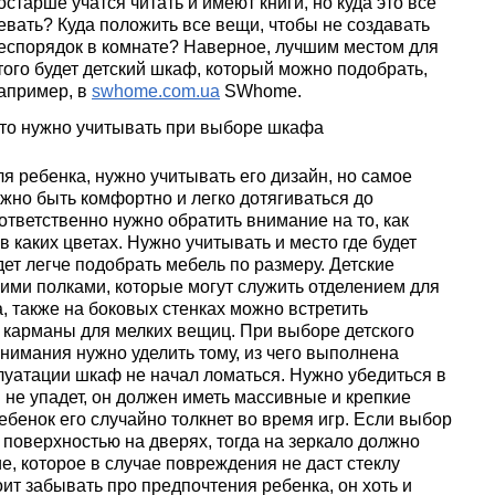
остарше учатся читать и имеют книги, но куда это всё
евать? Куда положить все вещи, чтобы не создавать
еспорядок в комнате? Наверное, лучшим местом для
того будет детский шкаф, который можно подобрать,
апример, в
swhome.com.ua
SWhome.
то нужно учитывать при выборе шкафа
 ребенка, нужно учитывать его дизайн, но самое
жно быть комфортно и легко дотягиваться до
тветственно нужно обратить внимание на то, как
 каких цветах. Нужно учитывать и место где будет
дет легче подобрать мебель по размеру. Детские
ми полками, которые могут служить отделением для
, также на боковых стенках можно встретить
карманы для мелких вещиц. При выборе детского
нимания нужно уделить тому, из чего выполнена
луатации шкаф не начал ломаться. Нужно убедиться в
и не упадет, он должен иметь массивные и крепкие
ребенок его случайно толкнет во время игр. Если выбор
 поверхностью на дверях, тогда на зеркало должно
, которое в случае повреждения не даст стеклу
оит забывать про предпочтения ребенка, он хоть и