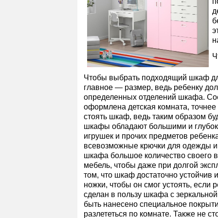
п
д
б
э
н
Ч
Чтобы выбрать подходящий шкаф для
главное — размер, ведь ребенку дол
определенных отделений шкафа. Соо
оформлена детская комната, точнее в
стоять шкаф, ведь таким образом бу
шкафы обладают большими и глубоки
игрушек и прочих предметов ребенка
всевозможные крючки для одежды и 
шкафа большое количество своего в
мебель, чтобы даже при долгой эксп
том, что шкаф достаточно устойчив 
ножки, чтобы он смог устоять, если 
сделан в пользу шкафа с зеркальной
быть нанесено специальное покрытие
разлететься по комнате. Также не ст