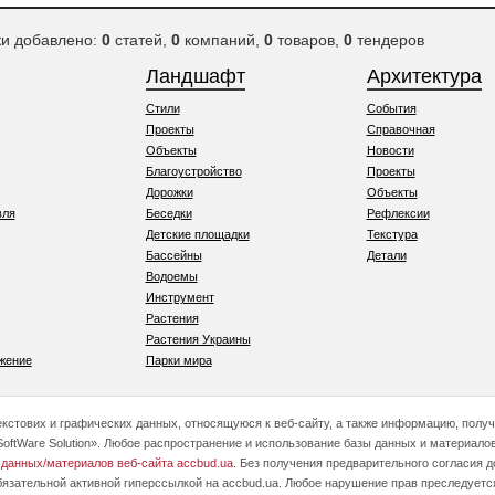
ки добавлено:
0
статей,
0
компаний,
0
товаров,
0
тендеров
Ландшафт
Архитектура
Стили
События
Проекты
Справочная
Объекты
Новости
Благоустройство
Проекты
Дорожки
Объекты
вля
Беседки
Рефлексии
Детские площадки
Текстура
Бассейны
Детали
Водоемы
Инструмент
Растения
Растения Украины
жение
Парки мира
текстових и графических данных, относящуюся к веб-сайту, а также информацию, полу
oftWare Solution». Любое распространение и использование базы данных и материалов
 данных/материалов веб-сайта accbud.ua
. Без получения предварительного согласия 
бязательной активной гиперссылкой на accbud.ua. Любое нарушение прав преследуетс