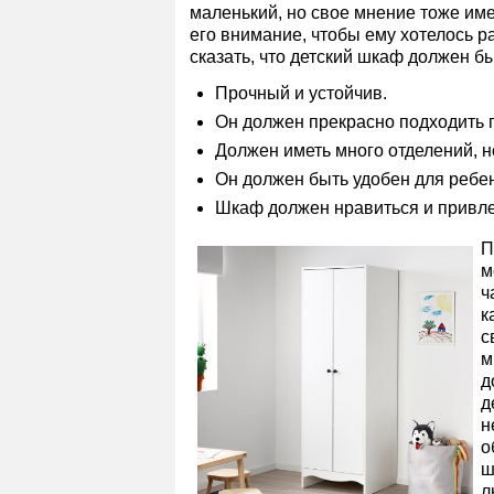
маленький, но свое мнение тоже име
его внимание, чтобы ему хотелось 
сказать, что детский шкаф должен бы
Прочный и устойчив.
Он должен прекрасно подходить 
Должен иметь много отделений, н
Он должен быть удобен для ребен
Шкаф должен нравиться и привле
П
м
ч
к
с
м
д
д
н
о
ш
л