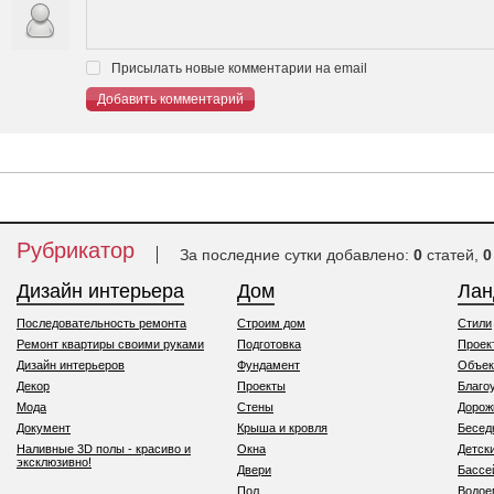
Присылать новые комментарии на email
Добавить комментарий
Рубрикатор
За последние сутки добавлено:
0
статей,
0
Дизайн интерьера
Дом
Ла
Последовательность ремонта
Строим дом
Стили
Ремонт квартиры своими руками
Подготовка
Проек
Дизайн интерьеров
Фундамент
Объек
Декор
Проекты
Благо
Мода
Стены
Дорож
Документ
Крыша и кровля
Бесед
Наливные 3D полы - красиво и
Окна
Детск
эксклюзивно!
Двери
Бассе
Пол
Водо