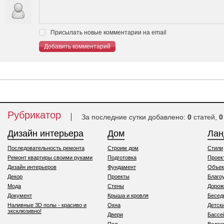
Присылать новые комментарии на email
Добавить комментарий
Рубрикатор
За последние сутки добавлено:
0
статей,
0
Дизайн интерьера
Дом
Ла
Последовательность ремонта
Строим дом
Стили
Ремонт квартиры своими руками
Подготовка
Проек
Дизайн интерьеров
Фундамент
Объек
Декор
Проекты
Благо
Мода
Стены
Дорож
Документ
Крыша и кровля
Бесед
Наливные 3D полы - красиво и
Окна
Детск
эксклюзивно!
Двери
Бассе