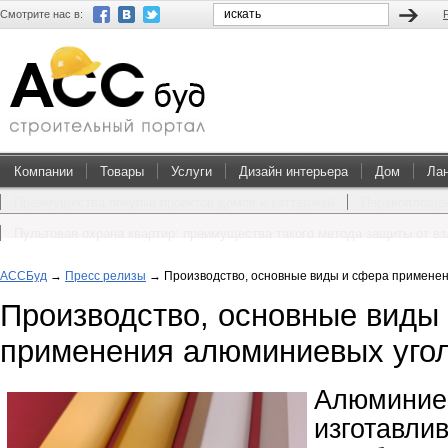
Смотрите нас в:
Компании
Товары
Услуги
Дизайн интерьера
Дом
Ла
Преимущества покупки проектов домов и коттеджей
Перевоплощен
Пультовая охрана квартир: преимущества такого метода защиты от в
АССБуд
→
Пресс релизы
→
Производство, основные виды и сфера примене
Производство, основные виды
применения алюминиевых уго
Алюминие
изготавли