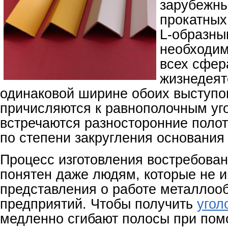
зарубежны
прокатных
L-образн
необходим
всех сфер
жизнедеят
одинаковой ширине обоих выступо
причисляются к равнополочным уг
встречаются разносторонние поло
по степени закругления основания
Процесс изготовления востребова
понятен даже людям, которые не 
представления о работе металло
предприятий. Чтобы получить
угол
медленно сгибают полосы при по