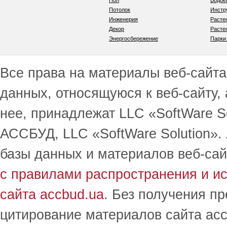
Пол
Водо
Потолок
Инстр
Инженерия
Расте
Декор
Расте
Энергосбережение
Парки
Все права на материалы веб-сайта 
данных, относящуюся к веб-сайту,
нее, принадлежат LLC «SoftWare S
АССБУД, LLC «SoftWare Solution».
базы данных и материалов веб-сай
с правилами распространения и и
сайта accbud.ua
. Без получения п
цитирование материалов сайта acc