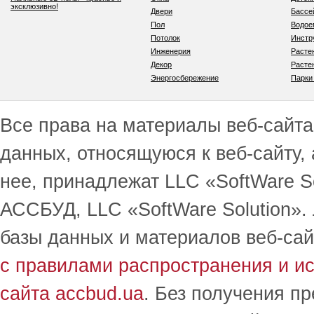
эксклюзивно!
Двери
Бассе
Пол
Водо
Потолок
Инстр
Инженерия
Расте
Декор
Расте
Энергосбережение
Парки
Все права на материалы веб-сайта 
данных, относящуюся к веб-сайту,
нее, принадлежат LLC «SoftWare S
АССБУД, LLC «SoftWare Solution».
базы данных и материалов веб-сай
с правилами распространения и и
сайта accbud.ua
. Без получения п