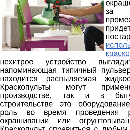
окраш
за 
пром
при
пос
испол
краско
нехитрое устройство выгляд
напоминающая типичный пульвер
находится распыляемая жидкос
Краскопульты могут приме
производстве, так и в быт
строительстве это оборудовани
роль во время проведения р
окрашивании или огрунтовыван
Краскопульт справиться с любым