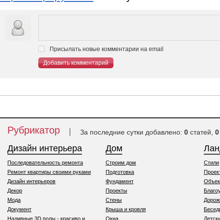
Присылать новые комментарии на email
Добавить комментарий
Рубрикатор
За последние сутки добавлено:
0
статей,
0
Дизайн интерьера
Дом
Ла
Последовательность ремонта
Строим дом
Стили
Ремонт квартиры своими руками
Подготовка
Проек
Дизайн интерьеров
Фундамент
Объек
Декор
Проекты
Благо
Мода
Стены
Дорож
Документ
Крыша и кровля
Бесед
Наливные 3D полы - красиво и
Окна
Детск