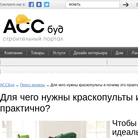
Смотрите нас в:
Компании
Товары
Услуги
Дизайн интерьера
Дом
Ла
Преимущества покупки проектов домов и коттеджей
Перевоплощен
Пультовая охрана квартир: преимущества такого метода защиты от в
АССБуд
→
Пресс релизы
→
Для чего нужны краскопульты и почему это практ
Для чего нужны краскопульты 
практично?
Что
иде