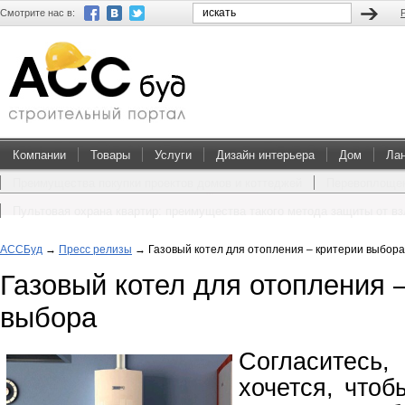
Смотрите нас в:
Компании
Товары
Услуги
Дизайн интерьера
Дом
Ла
Преимущества покупки проектов домов и коттеджей
Перевоплощен
Пультовая охрана квартир: преимущества такого метода защиты от в
АССБуд
→
Пресс релизы
→
Газовый котел для отопления – критерии выбора
Газовый котел для отопления 
выбора
Согласитес
хочется, чтоб