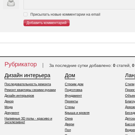
Присылать новые комментарии на email
Добавить комментарий
Рубрикатор
За последние сутки добавлено:
0
статей,
0
Дизайн интерьера
Дом
Ла
Последовательность ремонта
Строим дом
Стили
Ремонт квартиры своими руками
Подготовка
Проек
Дизайн интерьеров
Фундамент
Объек
Декор
Проекты
Благо
Мода
Стены
Дорож
Документ
Крыша и кровля
Бесед
Наливные 3D полы - красиво и
Окна
Детск
эксклюзивно!
Двери
Бассе
Пол
Водо