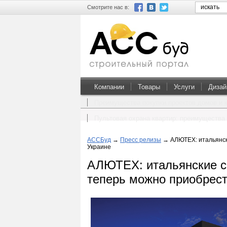
Смотрите нас в:
Компании
Товары
Услуги
Дизай
Преимущества покупки проектов домов и 
Пультовая охрана квартир: преимущества 
АССБуд
→
Пресс релизы
→
АЛЮТЕХ: итальянск
Украине
АЛЮТЕХ: итальянские с
теперь можно приобрест