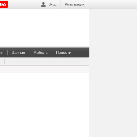
Вход
Регистрация
ня
Ванная
Мебель
Новости
а
Что ждет игроков в казино Монослот?