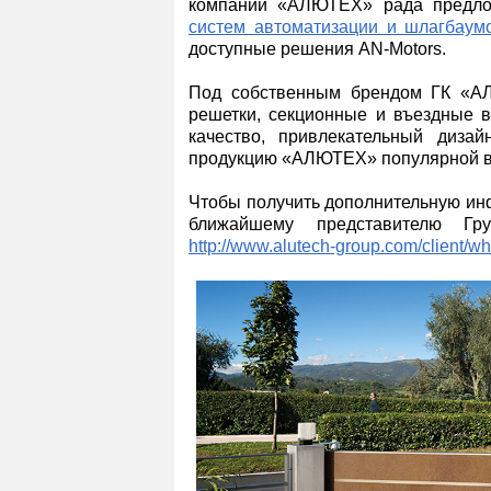
компаний «АЛЮТЕХ» рада предло
систем автоматизации и шлагбаум
доступные решения AN-Motors.
Под собственным брендом ГК «АЛ
решетки, секционные и въездные 
качество, привлекательный дизай
продукцию «АЛЮТЕХ» популярной в 
Чтобы получить дополнительную ин
ближайшему представителю Г
http://www.alutech-group.com/client/wh