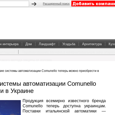
Расширенный поиск
н интерьера
Дом
Ландшафт
Усадьба
Архитектура
Кух
коттеджей
Перевоплощение балкона в комфортабельную зону отдых
такого метода защиты от взлома
ие системы автоматизации Comunello теперь можно приобрести в
истемы автоматизации Comunello
и в Украине
Продукция всемирно известного бренда
Comunello теперь доступна украинцам.
Поставки итальянской автоматики —