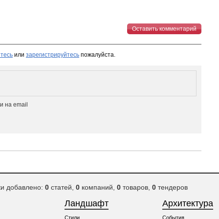
Оставить комментарий
тесь
или
зарегистрируйтесь
пожалуйста.
 на email
ки добавлено:
0
статей,
0
компаний,
0
товаров,
0
тендеров
Ландшафт
Архитектура
Стили
События