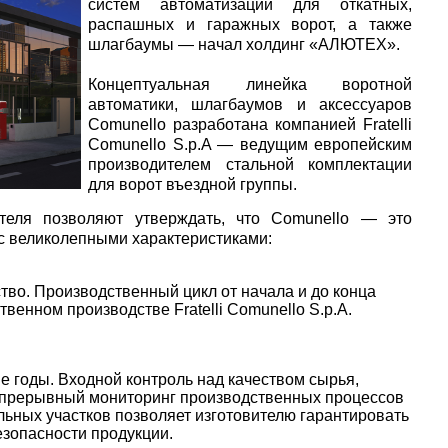
систем автоматизации для откатных,
распашных и гаражных ворот, а также
шлагбаумы — начал холдинг «АЛЮТЕХ».
Концептуальная линейка воротной
автоматики, шлагбаумов и аксессуаров
Comunello разработана компанией Fratelli
Comunello S.p.A — ведущим европейским
производителем стальной комплектации
для ворот въездной группы.
ителя позволяют утверждать, что Comunello — это
с великолепными характеристиками:
тво. Производственный цикл от начала и до конца
венном производстве Fratelli Comunello S.p.A.
е годы. Входной контроль над качеством сырья,
епрерывный мониторинг производственных процессов
льных участков позволяет изготовителю гарантировать
езопасности продукции.