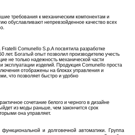
шие требования к механическим компонентам и
тию обуславливают непревзойденное качество всех
o.
 Fratelli Comunello S.p.A посвятила разработке
0 лет. Богатый опыт позволил производителю учесть
е не только надежность механической части
 и эксплуатации изделий. Продукция Comunello проста
дключения отображены на блоках управления и
и, что позволяет быстро и удобно
рактичное сочетание белого и черного в дизайне
ыйдет из моды раньше, чем закончится срок
оторыми она управляет.
 функциональной и долговечной автоматики. Группа