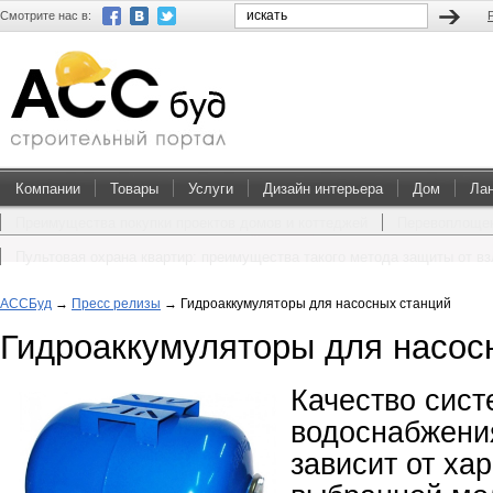
Смотрите нас в:
Компании
Товары
Услуги
Дизайн интерьера
Дом
Ла
Преимущества покупки проектов домов и коттеджей
Перевоплощен
Пультовая охрана квартир: преимущества такого метода защиты от в
АССБуд
→
Пресс релизы
→
Гидроаккумуляторы для насосных станций
Гидроаккумуляторы для насос
Качество сис
водоснабжени
зависит от ха