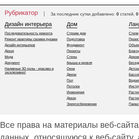
Рубрикатор
За последние сутки добавлено:
0
статей,
0
Дизайн интерьера
Дом
Ла
Последовательность ремонта
Строим дом
Стили
Ремонт квартиры своими руками
Подготовка
Проек
Дизайн интерьеров
Фундамент
Объек
Декор
Проекты
Благо
Мода
Стены
Дорож
Документ
Крыша и кровля
Бесед
Наливные 3D полы - красиво и
Окна
Детск
эксклюзивно!
Двери
Бассе
Пол
Водо
Потолок
Инстр
Инженерия
Расте
Декор
Расте
Энергосбережение
Парки
Все права на материалы веб-сайта 
данных, относящуюся к веб-сайту,