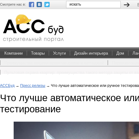
Смотрите нас в:
Компании
Товары
Услуги
Дизайн интерьера
Дом
Ла
Преимущества покупки проектов домов и коттеджей
Перевоплощен
Пультовая охрана квартир: преимущества такого метода защиты от в
АССБуд
→
Пресс релизы
→
Что лучше автоматическое или ручное тестиров
Что лучше автоматическое или
тестирование