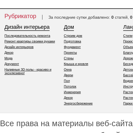
Рубрикатор
За последние сутки добавлено:
0
статей,
0
Дизайн интерьера
Дом
Ла
Последовательность ремонта
Строим дом
Стили
Ремонт квартиры своими руками
Подготовка
Проек
Дизайн интерьеров
Фундамент
Объек
Декор
Проекты
Благо
Мода
Стены
Дорож
Документ
Крыша и кровля
Бесед
Наливные 3D полы - красиво и
Окна
Детск
эксклюзивно!
Двери
Бассе
Пол
Водо
Потолок
Инстр
Инженерия
Расте
Декор
Расте
Энергосбережение
Парки
Все права на материалы веб-сайта 