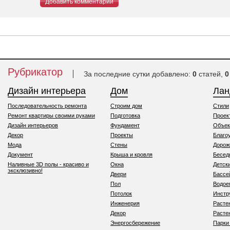
Добавить комментарий
Рубрикатор
За последние сутки добавлено:
0
статей,
0
Дизайн интерьера
Дом
Ла
Последовательность ремонта
Строим дом
Стили
Ремонт квартиры своими руками
Подготовка
Проек
Дизайн интерьеров
Фундамент
Объек
Декор
Проекты
Благо
Мода
Стены
Дорож
Документ
Крыша и кровля
Бесед
Наливные 3D полы - красиво и
Окна
Детск
эксклюзивно!
Двери
Бассе
Пол
Водо
Потолок
Инстр
Инженерия
Расте
Декор
Расте
Энергосбережение
Парки