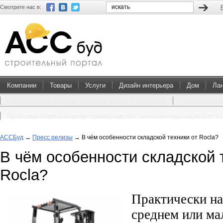
Смотрите нас в:
Компании
Товары
Услуги
Дизайн интерьера
Дом
Ла
Преимущества покупки проектов домов и коттеджей
Перевоплощен
Пультовая охрана квартир: преимущества такого метода защиты от в
АССБуд
→
Пресс релизы
→
В чём особенности складской техники от Rocla?
В чём особенности складской 
Rocla?
Практически на
среднем или ма