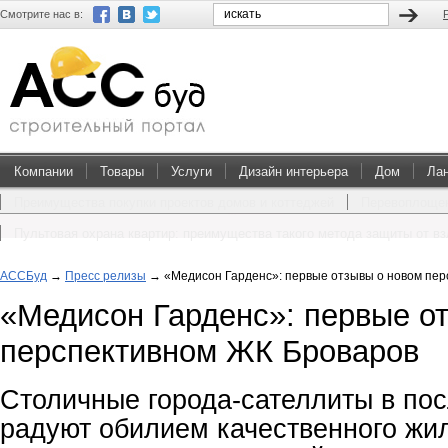
Смотрите нас в:
Компании
Товары
Услуги
Дизайн интерьера
Дом
Ла
Преимущества покупки проектов домов и коттеджей
Перевоплощен
Пультовая охрана квартир: преимущества такого метода защиты от в
АССБуд
→
Пресс релизы
→
«Медисон Гарденс»: первые отзывы о новом пе
«Медисон Гарденс»: первые о
перспективном ЖК Броваров
Столичные города-сателлиты в по
радуют обилием качественного жи