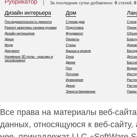
Рубрикатор
За последние сутки добавлено:
0
статей,
0
Дизайн интерьера
Дом
Ла
Последовательность ремонта
Строим дом
Стили
Ремонт квартиры своими руками
Подготовка
Проек
Дизайн интерьеров
Фундамент
Объек
Декор
Проекты
Благо
Мода
Стены
Дорож
Документ
Крыша и кровля
Бесед
Наливные 3D полы - красиво и
Окна
Детск
эксклюзивно!
Двери
Бассе
Пол
Водо
Потолок
Инстр
Инженерия
Расте
Декор
Расте
Энергосбережение
Парки
Все права на материалы веб-сайта 
данных, относящуюся к веб-сайту,
нее, принадлежат LLC «SoftWare S