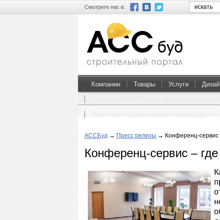
Смотрите нас в:
Компании
Товары
Услуги
Дизай
Преимущества покупки проектов домов и 
Пультовая охрана квартир: преимущества 
АССБуд
→
Пресс релизы
→
Конференц-сервис –
Конференц-сервис – где
К
п
о
н
о