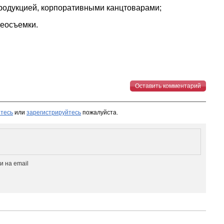
родукцией, корпоративными канцтоварами;
деосъемки.
Оставить комментарий
тесь
или
зарегистрируйтесь
пожалуйста.
 на email