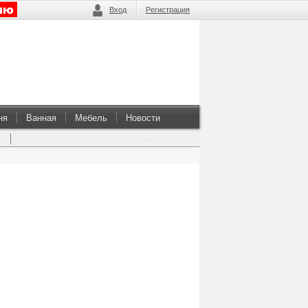
Вход
Регистрация
ня
Ванная
Мебель
Новости
а
Что ждет игроков в казино Монослот?