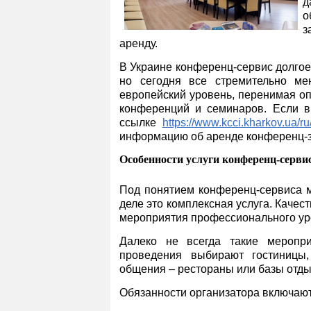
д
о
з
аренду.
В Украине конференц-сервис долгое
но сегодня все стремительно ме
европейский уровень, перенимая оп
конференций и семинаров. Если в
ссылке
https://www.kcci.kharkov.ua/ru
информацию об аренде конференц-з
Особенности услуги конференц-серви
Под понятием конференц-сервиса м
деле это комплексная услуга. Качес
мероприятия профессионального ур
Далеко не всегда такие меропри
проведения выбирают гостиницы,
общения – рестораны или базы отды
Обязанности организатора включают