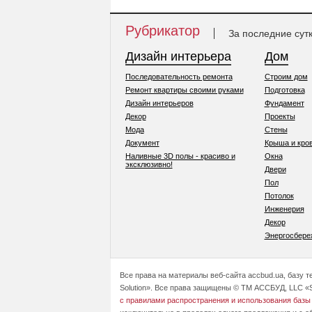
Рубрикатор
За последние сут
Дизайн интерьера
Дом
Последовательность ремонта
Строим дом
Ремонт квартиры своими руками
Подготовка
Дизайн интерьеров
Фундамент
Декор
Проекты
Мода
Стены
Документ
Крыша и кро
Наливные 3D полы - красиво и
Окна
эксклюзивно!
Двери
Пол
Потолок
Инженерия
Декор
Энергосбере
Все права на материалы веб-сайта accbud.ua, базу 
Solution». Все права защищены © ТМ АССБУД, LLC «S
с правилами распространения и использования базы