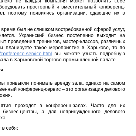
алеко не каждая компания может позволить себе
борудовать просторный и вместительный конференц-
ал, поэтому появились организации, сдающие их в
 время был не слишком востребованной сферой услуг,
няется. Украинский бизнес постепенно выходит на
ыт проведения тренингов, мастер-классов, различных
ы планируете такое мероприятие в Харькове, то по
/conference-service.html
вы можете узнать подробную
ала в Харьковской торгово-промышленной палате.
са
ы привыкли понимать аренду зала, однако на самом
твенный конференц-сервис – это организация делового
овня.
ятия проходят в конференц-залах. Часто для их
 бизнес-центры, а для непринужденного делового
ха.
 в себя: