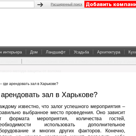
Расширенный поиск
н интерьера
Дом
Ландшафт
Усадьба
Архитектура
Кух
коттеджей
Перевоплощение балкона в комфортабельную зону отдых
такого метода защиты от взлома
 где арендовать зал в Харькове?
 арендовать зал в Харькове?
аждому известно, что залог успешного мероприятия –
равильно выбранное место проведения. Оно зависит
т формата мероприятия, количества гостей,
еобходимости использовать дополнительное
борудование и многих других факторов. Конечно,