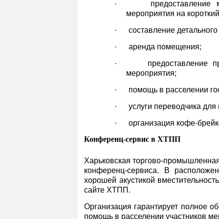
·
предоставление 
мероприятия на короткий
·
составление детального 
·
аренда помещения;
·
предоставление п
мероприятия;
·
помощь в расселении го
·
услуги переводчика для 
·
организация кофе-брей
Конференц-сервис в ХТПП
Харьковская торгово-промышленная 
конференц-сервиса. В расположе
хорошей акустикой вместительност
сайте ХТПП.
Организация гарантирует полное о
помощь в расселении участников ме