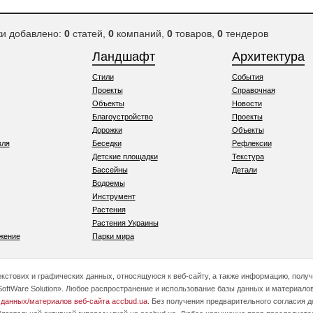
ки добавлено:
0
статей,
0
компаний,
0
товаров,
0
тендеров
Ландшафт
Архитектура
Стили
События
Проекты
Справочная
Объекты
Новости
Благоустройство
Проекты
Дорожки
Объекты
вля
Беседки
Рефлексии
Детские площадки
Текстура
Бассейны
Детали
Водоемы
Инструмент
Растения
Растения Украины
жение
Парки мира
текстових и графических данных, относящуюся к веб-сайту, а также информацию, полу
oftWare Solution». Любое распространение и использование базы данных и материалов
 данных/материалов веб-сайта accbud.ua
. Без получения предварительного согласия 