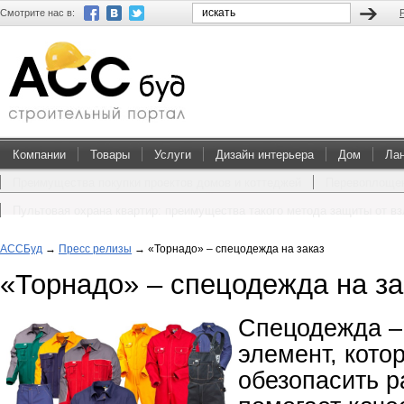
Смотрите нас в:
Компании
Товары
Услуги
Дизайн интерьера
Дом
Ла
Преимущества покупки проектов домов и коттеджей
Перевоплощен
Пультовая охрана квартир: преимущества такого метода защиты от в
АССБуд
→
Пресс релизы
→
«Торнадо» – спецодежда на заказ
«Торнадо» – спецодежда на за
Спецодежда –
элемент, кото
обезопасить р