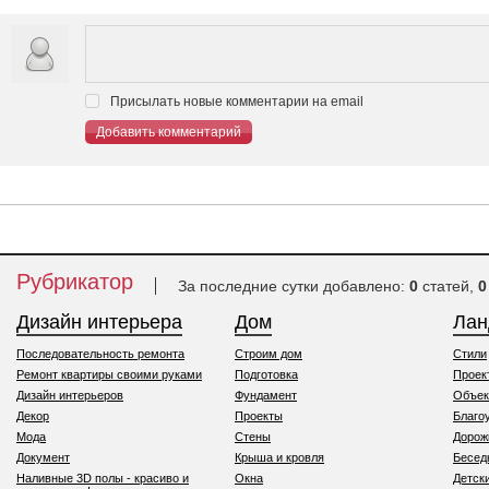
Присылать новые комментарии на email
Добавить комментарий
Рубрикатор
За последние сутки добавлено:
0
статей,
0
Дизайн интерьера
Дом
Ла
Последовательность ремонта
Строим дом
Стили
Ремонт квартиры своими руками
Подготовка
Проек
Дизайн интерьеров
Фундамент
Объек
Декор
Проекты
Благо
Мода
Стены
Дорож
Документ
Крыша и кровля
Бесед
Наливные 3D полы - красиво и
Окна
Детск