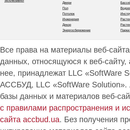
эксклюзивно!
Двери
Бассе
Пол
Водо
Потолок
Инстр
Инженерия
Расте
Декор
Расте
Энергосбережение
Парки
Все права на материалы веб-сайта 
данных, относящуюся к веб-сайту,
нее, принадлежат LLC «SoftWare S
АССБУД, LLC «SoftWare Solution».
базы данных и материалов веб-сай
с правилами распространения и и
сайта accbud.ua
. Без получения п