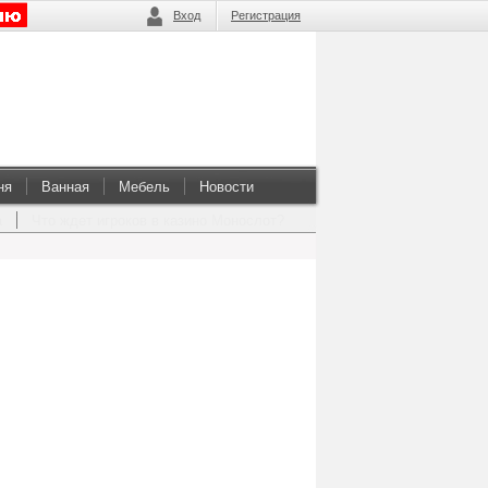
Вход
Регистрация
ня
Ванная
Мебель
Новости
а
Что ждет игроков в казино Монослот?