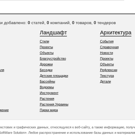
ки добавлено:
0
статей,
0
компаний,
0
товаров,
0
тендеров
Ландшафт
Архитектура
Стили
События
Проекты
Справочная
Объекты
Новости
Благоустройство
Проекты
Дорожки
Объекты
вля
Беседки
Рефлексии
Детские площадки
Текстура
Бассейны
Детали
Водоемы
Инструмент
Растения
Растения Украины
жение
Парки мира
текстових и графических данных, относящуюся к веб-сайту, а также информацию, полу
oftWare Solution». Любое распространение и использование базы данных и материалов