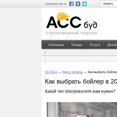
Смотрите нас в:
Компании
Товары
Услуги
Дизай
Преимущества покупки проектов домов и 
Пультовая охрана квартир: преимущества 
АССБуд
→
Пресс релизы
→
Как выбрать бойлер
Как выбрать бойлер в 2
Какой тип обогревателя вам нужен?