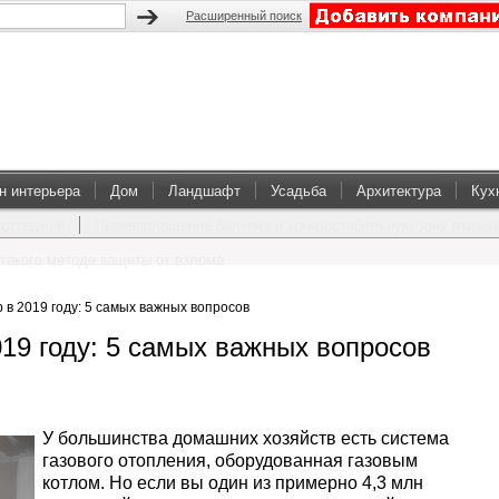
Расширенный поиск
н интерьера
Дом
Ландшафт
Усадьба
Архитектура
Кух
коттеджей
Перевоплощение балкона в комфортабельную зону отдых
такого метода защиты от взлома
 в 2019 году: 5 самых важных вопросов
019 году: 5 самых важных вопросов
У большинства домашних хозяйств есть система
газового отопления, оборудованная газовым
котлом. Но если вы один из примерно 4,3 млн