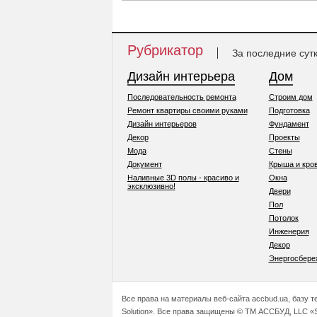
Рубрикатор
За последние сут
Дизайн интерьера
Дом
Последовательность ремонта
Строим дом
Ремонт квартиры своими руками
Подготовка
Дизайн интерьеров
Фундамент
Декор
Проекты
Мода
Стены
Документ
Крыша и кро
Наливные 3D полы - красиво и
Окна
эксклюзивно!
Двери
Пол
Потолок
Инженерия
Декор
Энергосбере
Все права на материалы веб-сайта accbud.ua, базу 
Solution». Все права защищены © ТМ АССБУД, LLC «S