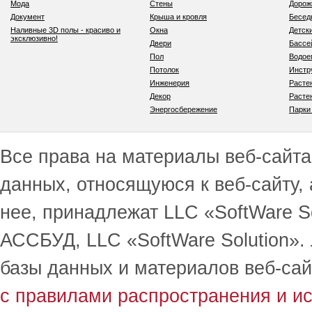
Мода
Стены
Дорож
Документ
Крыша и кровля
Бесед
Наливные 3D полы - красиво и
Окна
Детск
эксклюзивно!
Двери
Бассе
Пол
Водо
Потолок
Инстр
Инженерия
Расте
Декор
Расте
Энергосбережение
Парки
Все права на материалы веб-сайта 
данных, относящуюся к веб-сайту,
нее, принадлежат LLC «SoftWare S
АССБУД, LLC «SoftWare Solution».
базы данных и материалов веб-сай
с правилами распространения и и