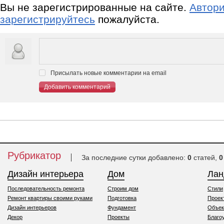
Вы не зарегистрированные на сайте.
Автори
зарегистрируйтесь
пожалуйста.
Присылать новые комментарии на email
Добавить комментарий
Рубрикатор
За последние сутки добавлено:
0
статей,
0
Дизайн интерьера
Дом
Ла
Последовательность ремонта
Строим дом
Стили
Ремонт квартиры своими руками
Подготовка
Проек
Дизайн интерьеров
Фундамент
Объек
Декор
Проекты
Благо