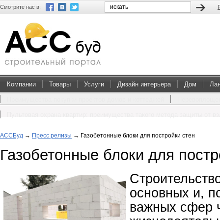
Смотрите нас в:
Компании
Товары
Услуги
Дизайн интерьера
Дом
Ла
Преимущества покупки проектов домов и коттеджей
Перевоплощен
Пультовая охрана квартир: преимущества такого метода защиты от в
АССБуд
→
Пресс релизы
→
Газобетонные блоки для постройки стен
Газобетонные блоки для постр
Строительство
основных и, п
важных сфер 