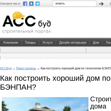
Смотрите нас в:
Компании
Товары
Услуги
Дизайн интерьера
Дом
Ла
Преимущества покупки проектов домов и коттеджей
Перевоплощен
Пультовая охрана квартир: преимущества такого метода защиты от в
АССБуд
→
Пресс релизы
→
Как построить хороший дом по технологии БЭН
Как построить хороший дом по
БЭНПАН?
Строи
дома