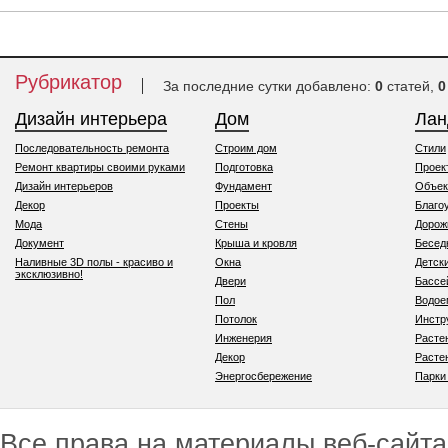
Рубрикатор
За последние сутки добавлено:
0
статей,
0
Дизайн интерьера
Дом
Ла
Последовательность ремонта
Строим дом
Стили
Ремонт квартиры своими руками
Подготовка
Проек
Дизайн интерьеров
Фундамент
Объек
Декор
Проекты
Благо
Мода
Стены
Дорож
Документ
Крыша и кровля
Бесед
Наливные 3D полы - красиво и
Окна
Детск
эксклюзивно!
Двери
Бассе
Пол
Водо
Потолок
Инстр
Инженерия
Расте
Декор
Расте
Энергосбережение
Парки
Все права на материалы веб-сайта 