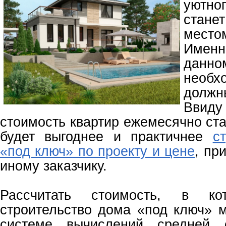
уютно
стане
место
Имен
дан
необх
долж
Вви
стоимость квартир ежемесячно ст
будет выгоднее и практичнее
с
«под ключ» по проекту и цене
, пр
иному заказчику.
Рассчитать стоимость, в ко
строительство дома «под ключ» м
системе вычислений средней с