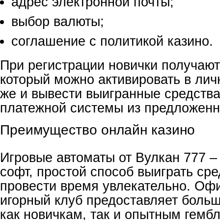
адрес электронной почты;
выбор валюты;
соглашение с политикой казино.
При регистрации новички получают
который можно активировать в лич
же и вывести выигранные средств
платежной системы из предложенн
Преимущество онлайн казино
Игровые автоматы от Вулкан 777 –
софт, простой способ выиграть сре
провести время увлекательно. Оф
игорный клуб предоставляет боль
как новичкам, так и опытным гемб