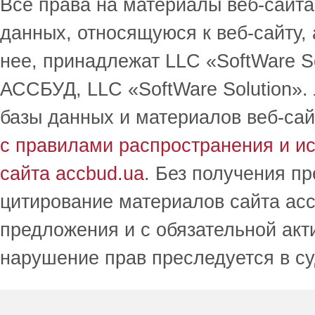
Все права на материалы веб-сайта 
данных, относящуюся к веб-сайту,
нее, принадлежат LLC «SoftWare S
АССБУД, LLC «SoftWare Solution».
базы данных и материалов веб-сай
с правилами распространения и и
сайта accbud.ua
. Без получения п
цитирование материалов сайта acc
предложения и с обязательной акт
нарушение прав преследуется в с