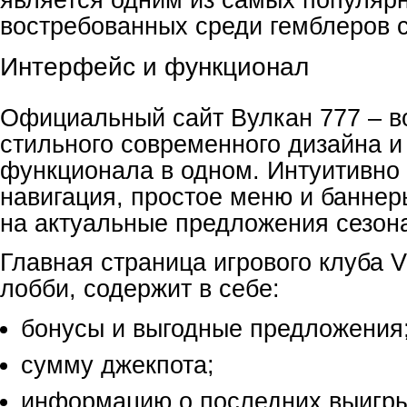
востребованных среди гемблеров с
Интерфейс и функционал
Официальный сайт Вулкан 777 – 
стильного современного дизайна и
функционала в одном. Интуитивно
навигация, простое меню и банне
на актуальные предложения сезон
Главная страница игрового клуба V
лобби, содержит в себе:
бонусы и выгодные предложения
сумму джекпота;
информацию о последних выигр