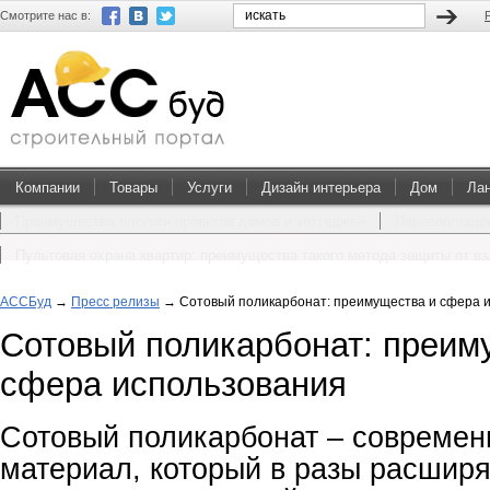
Смотрите нас в:
Компании
Товары
Услуги
Дизайн интерьера
Дом
Ла
Преимущества покупки проектов домов и коттеджей
Перевоплощен
Пультовая охрана квартир: преимущества такого метода защиты от в
АССБуд
→
Пресс релизы
→
Сотовый поликарбонат: преимущества и сфера 
Сотовый поликарбонат: преим
сфера использования
Сотовый поликарбонат – современ
материал, который в разы расшир