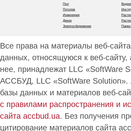
Пол
Водо
Потолок
Инстр
Инженерия
Расте
Декор
Расте
Энергосбережение
Парки
Все права на материалы веб-сайта 
данных, относящуюся к веб-сайту,
нее, принадлежат LLC «SoftWare S
АССБУД, LLC «SoftWare Solution».
базы данных и материалов веб-сай
с правилами распространения и и
сайта accbud.ua
. Без получения п
цитирование материалов сайта acc