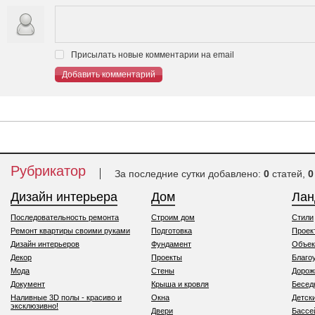
Присылать новые комментарии на email
Добавить комментарий
Рубрикатор
За последние сутки добавлено:
0
статей,
0
Дизайн интерьера
Дом
Ла
Последовательность ремонта
Строим дом
Стили
Ремонт квартиры своими руками
Подготовка
Проек
Дизайн интерьеров
Фундамент
Объек
Декор
Проекты
Благо
Мода
Стены
Дорож
Документ
Крыша и кровля
Бесед
Наливные 3D полы - красиво и
Окна
Детск
эксклюзивно!
Двери
Бассе