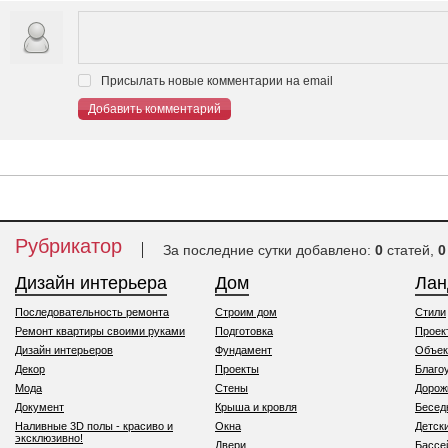
Присылать новые комментарии на email
Добавить комментарий
Рубрикатор
За последние сутки добавлено:
0
статей,
0
Дизайн интерьера
Дом
Ла
Последовательность ремонта
Строим дом
Стили
Ремонт квартиры своими руками
Подготовка
Проек
Дизайн интерьеров
Фундамент
Объек
Декор
Проекты
Благо
Мода
Стены
Дорож
Документ
Крыша и кровля
Бесед
Наливные 3D полы - красиво и
Окна
Детск
эксклюзивно!
Двери
Бассе