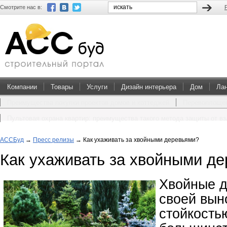
Смотрите нас в:
Компании
Товары
Услуги
Дизайн интерьера
Дом
Ла
Преимущества покупки проектов домов и коттеджей
Перевоплощен
Пультовая охрана квартир: преимущества такого метода защиты от в
АССБуд
→
Пресс релизы
→
Как ухаживать за хвойными деревьями?
Как ухаживать за хвойными д
Хвойные д
своей вын
стойкость