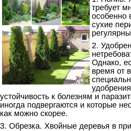
требует м
особенно 
сухие пер
регулярны
2. Удобре
нетребова
Однако, е
время от 
специаль
удобрения
устойчивость к болезням и парази
иногда подвергаются и которые не
как можно скорее.
3. Обрезка. Хвойные деревья в пр