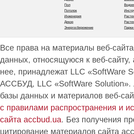
Пол
Водо
Потолок
Инстр
Инженерия
Расте
Декор
Расте
Энергосбережение
Парки
Все права на материалы веб-сайта 
данных, относящуюся к веб-сайту,
нее, принадлежат LLC «SoftWare S
АССБУД, LLC «SoftWare Solution».
базы данных и материалов веб-сай
с правилами распространения и и
сайта accbud.ua
. Без получения п
цитирование материалов сайта acc