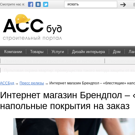
Смотрите нас в:
Компании
Товары
Услуги
Дизайн интерьера
Дом
Ла
Преимущества покупки проектов домов и коттеджей
Перевоплощен
Пультовая охрана квартир: преимущества такого метода защиты от в
АССБуд
→
Пресс релизы
→
Интернет магазин Брендпол – «блестящие» напо
Интернет магазин Брендпол –
напольные покрытия на заказ