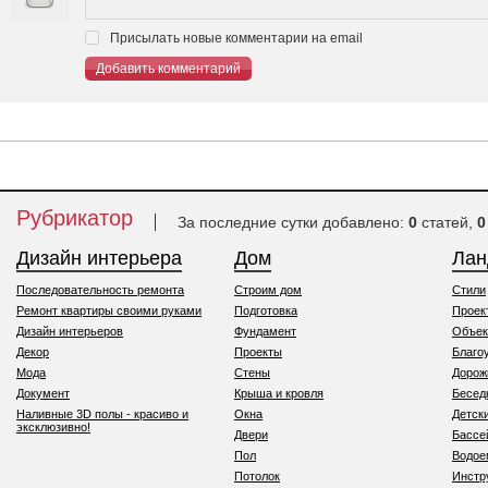
Присылать новые комментарии на email
Добавить комментарий
Рубрикатор
За последние сутки добавлено:
0
статей,
0
Дизайн интерьера
Дом
Ла
Последовательность ремонта
Строим дом
Стили
Ремонт квартиры своими руками
Подготовка
Проек
Дизайн интерьеров
Фундамент
Объек
Декор
Проекты
Благо
Мода
Стены
Дорож
Документ
Крыша и кровля
Бесед
Наливные 3D полы - красиво и
Окна
Детск
эксклюзивно!
Двери
Бассе
Пол
Водо
Потолок
Инстр