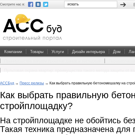
Смотрите нас в:
Компании
Товары
Услуги
Дизайн интерьера
Дом
Ла
Преимущества покупки проектов домов и коттеджей
Перевоплощен
Пультовая охрана квартир: преимущества такого метода защиты от в
АССБуд
→
Пресс релизы
→
Как выбрать правильную бетономешалку на стр
Как выбрать правильную бето
стройплощадку?
На стройплощадке не обойтись бе
Такая техника предназначена для 