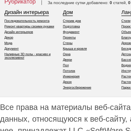
Рубрикатор
За последние сутки добавлено:
0
статей,
0
Дизайн интерьера
Дом
Ла
Последовательность ремонта
Строим дом
Стили
Ремонт квартиры своими руками
Подготовка
Проек
Дизайн интерьеров
Фундамент
Объек
Декор
Проекты
Благо
Мода
Стены
Дорож
Документ
Крыша и кровля
Бесед
Наливные 3D полы - красиво и
Окна
Детск
эксклюзивно!
Двери
Бассе
Пол
Водо
Потолок
Инстр
Инженерия
Расте
Декор
Расте
Энергосбережение
Парки
Все права на материалы веб-сайта 
данных, относящуюся к веб-сайту,
нее, принадлежат LLC «SoftWare S